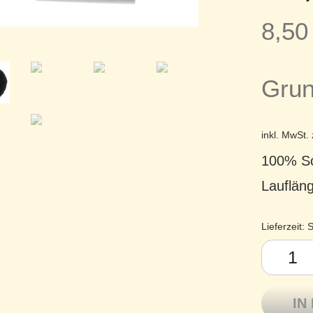
8,5
Grun
inkl. MwSt.
100% Sc
Lauflän
Lieferzeit:
S
Atelier Z
IN