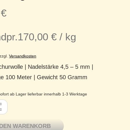
0
€
dpr.
170,00
€
/
kg
zzgl.
Versandkosten
hurwolle | Nadelstärke 4,5 – 5 mm |
ge 100 Meter | Gewicht 50 Gramm
ofort ab Lager lieferbar innerhalb 1-3 Werktage
itron Merinowolle extrafine Tasmanian Wool Ursprung 12 schwa
 DEN WARENKORB