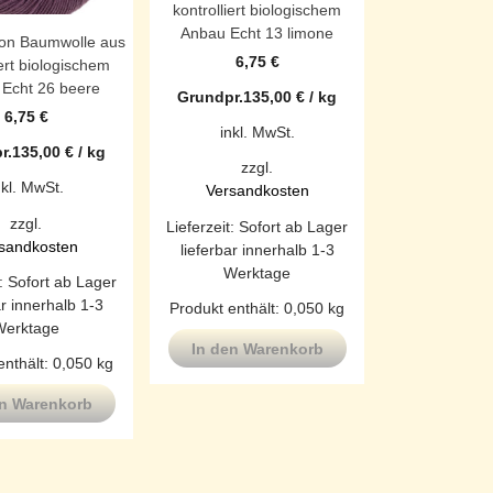
kontrolliert biologischem
Anbau Echt 13 limone
tron Baumwolle aus
6,75
€
iert biologischem
Echt 26 beere
Grundpr.
135,00
€
/
kg
6,75
€
inkl. MwSt.
r.
135,00
€
/
kg
zzgl.
nkl. MwSt.
Versandkosten
zzgl.
Lieferzeit:
Sofort ab Lager
sandkosten
lieferbar innerhalb 1-3
Werktage
t:
Sofort ab Lager
ar innerhalb 1-3
Produkt enthält: 0,050
kg
Werktage
In den Warenkorb
enthält: 0,050
kg
en Warenkorb