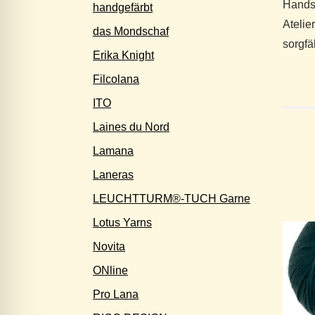
Handst
handgefärbt
Atelie
das Mondschaf
sorgfä
Erika Knight
Filcolana
ITO
Laines du Nord
Lamana
Laneras
LEUCHTTURM®-TUCH Garne
Lotus Yarns
Novita
ONline
Pro Lana