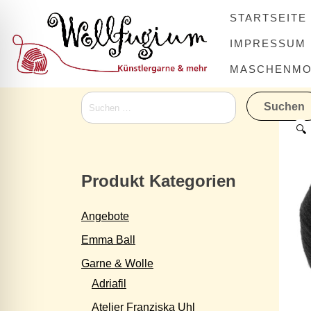
Skip
STARTSEITE
to
content
IMPRESSUM
MASCHENMOV
Suchen
nach:
🔍
Produkt Kategorien
Angebote
Emma Ball
Garne & Wolle
Adriafil
Atelier Franziska Uhl