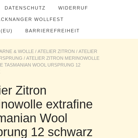
DATENSCHUTZ
WIDERRUF
ACKNANGER WOLLFEST
(EU)
BARRIEREFREIHEIT
ARNE & WOLLE
/
ATELIER ZITRON
/
ATELIER
URSPRUNG
/ ATELIER ZITRON MERINOWOLLE
NE TASMANIAN WOOL URSPRUNG 12
Z
ier Zitron
nowolle extrafine
manian Wool
prung 12 schwarz