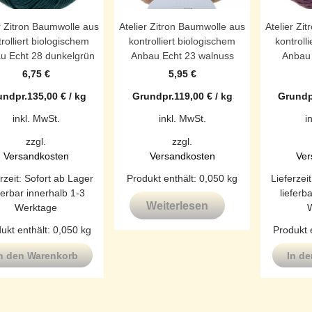
r Zitron Baumwolle aus
Atelier Zitron Baumwolle aus
Atelier Zi
rolliert biologischem
kontrolliert biologischem
kontroll
u Echt 28 dunkelgrün
Anbau Echt 23 walnuss
Anbau 
6,75
€
5,95
€
undpr.
135,00
€
/
kg
Grundpr.
119,00
€
/
kg
Grundp
inkl. MwSt.
inkl. MwSt.
i
zzgl.
zzgl.
Versandkosten
Versandkosten
Ver
rzeit:
Sofort ab Lager
Produkt enthält: 0,050
kg
Lieferzei
ferbar innerhalb 1-3
lieferb
Weiterlesen
Werktage
ukt enthält: 0,050
kg
Produkt 
n den Warenkorb
In d