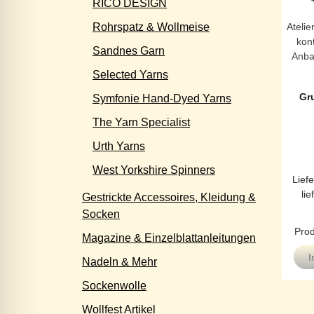
RICO DESIGN
Rohrspatz & Wollmeise
Atelie
kont
Sandnes Garn
Anba
Selected Yarns
Gr
Symfonie Hand-Dyed Yarns
The Yarn Specialist
Urth Yarns
West Yorkshire Spinners
Liefe
lie
Gestrickte Accessoires, Kleidung &
Socken
Prod
Magazine & Einzelblattanleitungen
I
Nadeln & Mehr
Sockenwolle
Wollfest Artikel