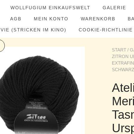
WOLLFUGIUM EINKAUFSWELT
GALERIE
AGB
MEIN KONTO
WARENKORB
B
IE (STRICKEN IM KINO)
COOKIE-RICHTLINIE 
START
/
G
ZITRON 
EXTRAFI
SCHWAR
Atel
Meri
Tas
Urs