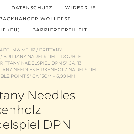
DATENSCHUTZ
WIDERRUF
BACKNANGER WOLLFEST
IE (EU)
BARRIEREFREIHEIT
ADELN & MEHR
/
BRITTANY
/
BRITTANY NADELSPIEL - DOUBLE
RITTANY NADELSPIEL DPN 5" CA. 13
TTANY NEEDLES BIRKENHOLZ NADELSPIEL
LE POINT 5″ CA 13CM – 6,00 MM
ttany Needles
kenholz
elspiel DPN