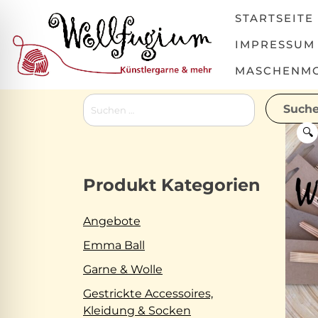
Skip
STARTSEITE
to
content
IMPRESSUM
MASCHENMOV
Suchen
nach:
🔍
Produkt Kategorien
Angebote
Emma Ball
Garne & Wolle
Gestrickte Accessoires,
Kleidung & Socken