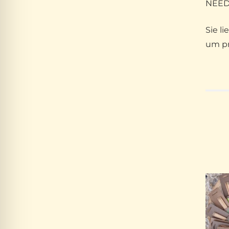
NEEDL
Sie l
um pr