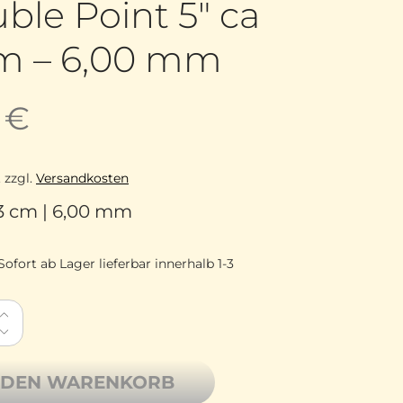
ble Point 5″ ca
m – 6,00 mm
5
€
.
zzgl.
Versandkosten
 13 cm | 6,00 mm
Sofort ab Lager lieferbar innerhalb 1-3
 Needles Birkenholz Nadelspiel DPN Double Point 5" ca
 DEN WARENKORB