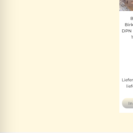
B
Bir
DPN D
Liefe
lie
I