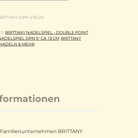
RITTANY-DPN-5"/6,00
ES:
BRITTANY NADELSPIEL - DOUBLE POINT
,
ADELSPIEL DPN 5" CA. 13 CM
,
BRITTANY
NADELN & MEHR
nformationen
sche Familienunternehmen BRITTANY