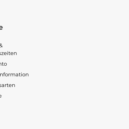
e
&
zeiten
nto
nformation
sarten
e