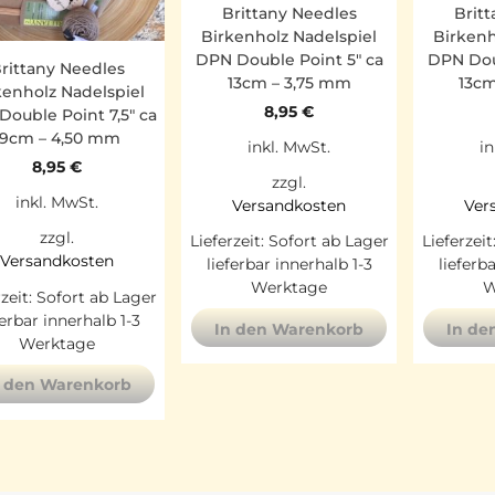
Brittany Needles
Brit
Birkenholz Nadelspiel
Birkenh
DPN Double Point 5″ ca
DPN Dou
rittany Needles
13cm – 3,75 mm
13cm
kenholz Nadelspiel
8,95
€
ouble Point 7,5″ ca
19cm – 4,50 mm
inkl. MwSt.
in
8,95
€
zzgl.
inkl. MwSt.
Versandkosten
Ver
zzgl.
Lieferzeit:
Sofort ab Lager
Lieferzeit
Versandkosten
lieferbar innerhalb 1-3
lieferb
Werktage
W
rzeit:
Sofort ab Lager
ferbar innerhalb 1-3
In den Warenkorb
In de
Werktage
n den Warenkorb