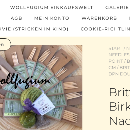
WOLLFUGIUM EINKAUFSWELT
GALERIE
AGB
MEIN KONTO
WARENKORB
IE (STRICKEN IM KINO)
COOKIE-RICHTLIN
START
/
N
NEEDLES
POINT
/
B
CM
/ BRI
DPN DOUB
Bri
Bir
Nad