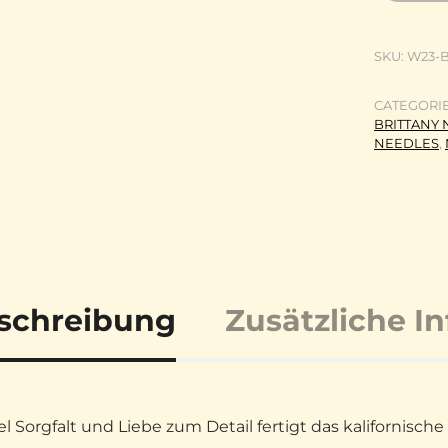
SKU:
W23-B
CATEGORI
BRITTANY N
NEEDLES
,
schreibung
Zusätzliche I
iel Sorgfalt und Liebe zum Detail fertigt das kaliforni