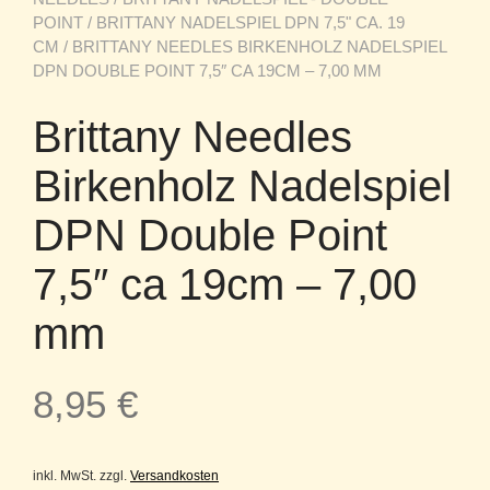
POINT
/
BRITTANY NADELSPIEL DPN 7,5" CA. 19
CM
/ BRITTANY NEEDLES BIRKENHOLZ NADELSPIEL
DPN DOUBLE POINT 7,5″ CA 19CM – 7,00 MM
Brittany Needles
Birkenholz Nadelspiel
DPN Double Point
7,5″ ca 19cm – 7,00
mm
8,95
€
inkl. MwSt.
zzgl.
Versandkosten