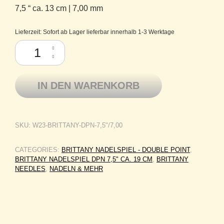
7,5 “ ca. 13 cm | 7,00 mm
Lieferzeit:
Sofort ab Lager lieferbar innerhalb 1-3 Werktage
Brittany Needles Birkenholz Nadelspiel DPN Double Point 7,5" ca 19c
IN DEN WARENKORB
SKU:
W23-BRITTANY-DPN-7,5"/7,00
CATEGORIES:
BRITTANY NADELSPIEL - DOUBLE POINT
,
BRITTANY NADELSPIEL DPN 7,5" CA. 19 CM
,
BRITTANY
NEEDLES
,
NADELN & MEHR