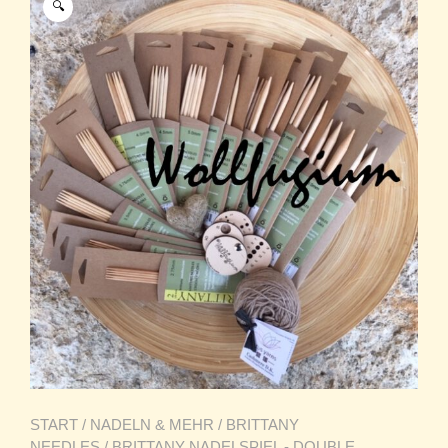
🔍
START
/
NADELN & MEHR
/
BRITTANY
NEEDLES
/
BRITTANY NADELSPIEL - DOUBLE