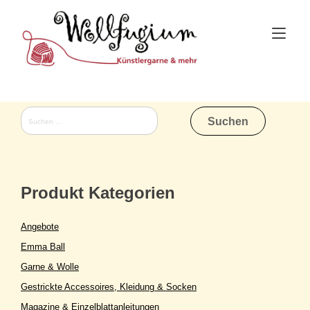
Skip
to
Tog
content
nav
Suchen
nach:
Produkt Kategorien
Angebote
Emma Ball
Garne & Wolle
Gestrickte Accessoires, Kleidung & Socken
Magazine & Einzelblattanleitungen