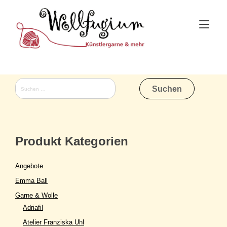
Skip
to
Tog
content
nav
Suchen
nach:
Produkt Kategorien
Angebote
Emma Ball
Garne & Wolle
Adriafil
Atelier Franziska Uhl