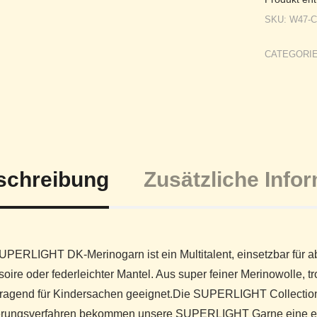
SKU:
W47-
CATEGORI
schreibung
Zusätzliche Info
PERLIGHT DK-Merinogarn ist ein Multitalent, einsetzbar für a
oire oder federleichter Mantel. Aus super feiner Merinowolle, t
ragend für Kindersachen geeignet.Die SUPERLIGHT Collection – 
erungsverfahren bekommen unsere SUPERLIGHT Garne eine einz