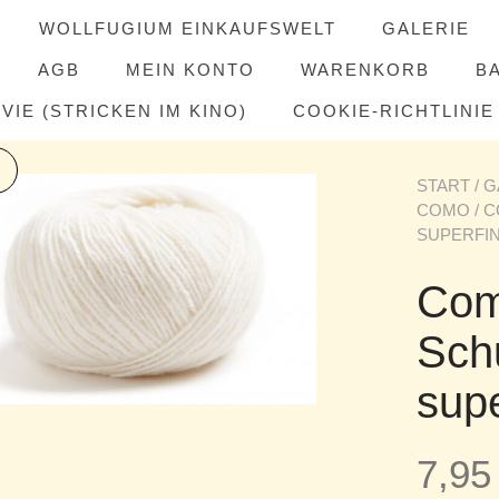
WOLLFUGIUM EINKAUFSWELT
GALERIE
AGB
MEIN KONTO
WARENKORB
B
IE (STRICKEN IM KINO)
COOKIE-RICHTLINIE 
START
/
G
COMO
/ 
SUPERFIN
Com
Sch
supe
7,9