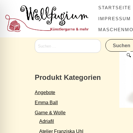
Skip
STARTSEITE
to
content
IMPRESSUM
MASCHENMOV
Suchen
nach:
🔍
Produkt Kategorien
Angebote
Emma Ball
Garne & Wolle
Adriafil
Atelier Franziska Uhl