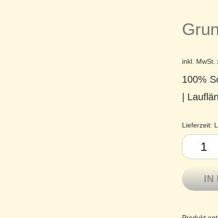
Grun
inkl. MwSt.
100% Sc
| Laufl
Lieferzeit:
L
Como Lama
IN
Produkt ent