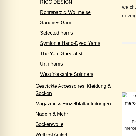
RICO DESIGN
weich.
Rohrspatz & Wollmeise
unverg
Sandnes Garn
Selected Yarns
Symfonie Hand-Dyed Yarns
The Yarn Specialist
Urth Yarns
West Yorkshire Spinners
Gestrickte Accessoires, Kleidung &
Socken
Magazine & Einzelblattanleitungen
Nadeln & Mehr
P
Sockenwolle
merce
Wollfest Artikel