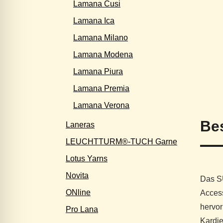
Lamana Cusi
Lamana Ica
Lamana Milano
Lamana Modena
Lamana Piura
Lamana Premia
Lamana Verona
Be
Laneras
LEUCHTTURM®-TUCH Garne
Lotus Yarns
Novita
Das SU
ONline
Access
hervor
Pro Lana
Kardi