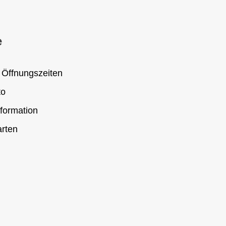
e
 Öffnungszeiten
to
formation
rten