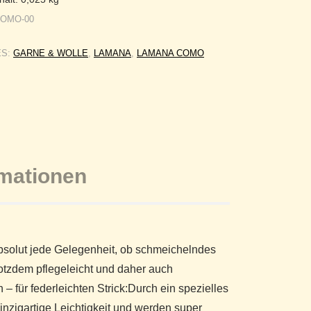
COMO-00
ES:
GARNE & WOLLE
,
LAMANA
,
LAMANA COMO
rmationen
bsolut jede Gelegenheit, ob schmeichelndes
rotzdem pflegeleicht und daher auch
für federleichten Strick:Durch ein spezielles
igartige Leichtigkeit und werden super