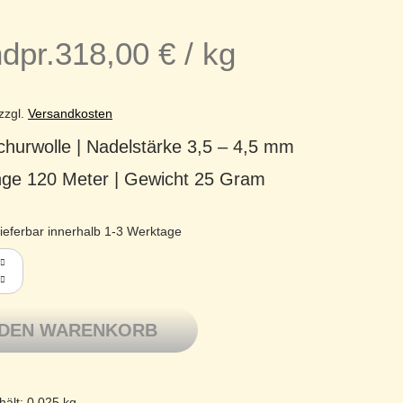
dpr.
318,00
€
/
kg
zzgl.
Versandkosten
hurwolle | Nadelstärke 3,5 – 4,5 mm
änge 120 Meter | Gewicht 25 Gram
ieferbar innerhalb 1-3 Werktage
na Schurwolle Merino superfine 00 Natur Menge
 DEN WARENKORB
hält: 0,025
kg