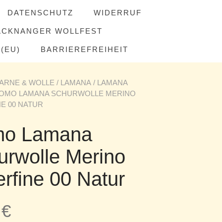
DATENSCHUTZ
WIDERRUF
ACKNANGER WOLLFEST
(EU)
BARRIEREFREIHEIT
ARNE & WOLLE
/
LAMANA
/
LAMANA
COMO LAMANA SCHURWOLLE MERINO
E 00 NATUR
o Lamana
urwolle Merino
rfine 00 Natur
5
€