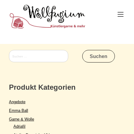
Skip
to
Tog
content
nav
Suchen
nach:
Produkt Kategorien
Angebote
Emma Ball
Garne & Wolle
Adriafil