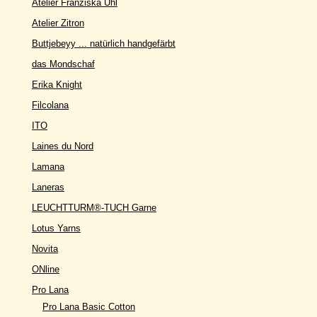
Atelier Franziska Uhl
Atelier Zitron
Buttjebeyy ... natürlich handgefärbt
das Mondschaf
Erika Knight
Filcolana
ITO
Laines du Nord
Lamana
Laneras
LEUCHTTURM®-TUCH Garne
Lotus Yarns
Novita
ONline
Pro Lana
Pro Lana Basic Cotton