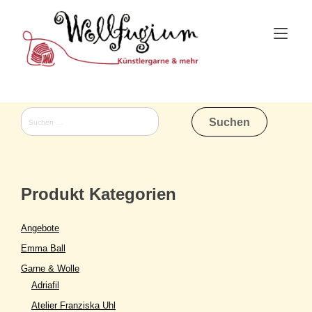
Skip
to
Tog
content
nav
Suchen
nach:
Produkt Kategorien
Angebote
Emma Ball
Garne & Wolle
Adriafil
Atelier Franziska Uhl