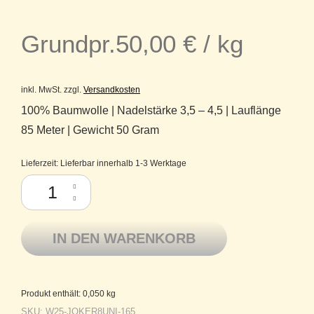
Grundpr.
50,00
€
/
kg
inkl. MwSt.
zzgl.
Versandkosten
100% Baumwolle | Nadelstärke 3,5 – 4,5 | Lauflänge
85 Meter | Gewicht 50 Gram
Lieferzeit:
Lieferbar innerhalb 1-3 Werktage
Baumwolle Topflappengarn Schulgarn Pro Lana Joker 8 uni 165 beige M
IN DEN WARENKORB
Produkt enthält: 0,050
kg
SKU:
W25-JOKER8UNI-165