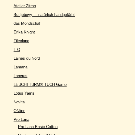
Atelier Zitron
Buttjebeyy ... natürlich handgefärbt
das Mondschaf
Erika Knight
Filcolana
ITO
Laines du Nord
Lamana
Laneras
LEUCHTTURM®-TUCH Garne
Lotus Yarns
Novita
ONline
Pro Lana
Pro Lana Basic Cotton