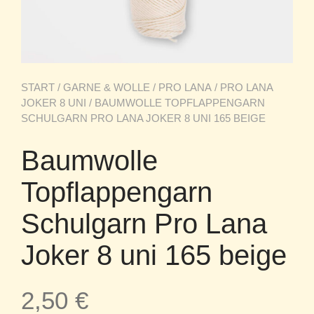
START
/
GARNE & WOLLE
/
PRO LANA
/
PRO LANA
JOKER 8 UNI
/ BAUMWOLLE TOPFLAPPENGARN
SCHULGARN PRO LANA JOKER 8 UNI 165 BEIGE
Baumwolle
Topflappengarn
Schulgarn Pro Lana
Joker 8 uni 165 beige
2,50
€