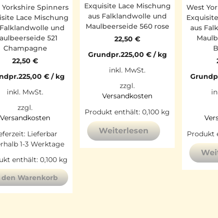
Exquisite Lace Mischung
 Yorkshire Spinners
West Yor
aus Falklandwolle und
isite Lace Mischung
Exquisit
Maulbeerseide 560 rose
 Falklandwolle und
aus Fal
aulbeerseide 521
Maulb
22,50
€
Champagne
B
Grundpr.
225,00
€
/
kg
22,50
€
inkl. MwSt.
ndpr.
225,00
€
/
kg
Grundp
zzgl.
inkl. MwSt.
in
Versandkosten
zzgl.
Produkt enthält: 0,100
kg
Versandkosten
Ver
Weiterlesen
eferzeit:
Lieferbar
Produkt 
erhalb 1-3 Werktage
Wei
kt enthält: 0,100
kg
n den Warenkorb