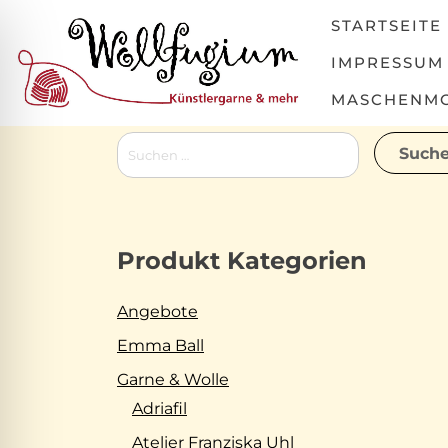
Skip
STARTSEITE
to
content
IMPRESSUM
MASCHENMOV
Suchen
nach:
Produkt Kategorien
Angebote
Emma Ball
Garne & Wolle
Adriafil
Atelier Franziska Uhl