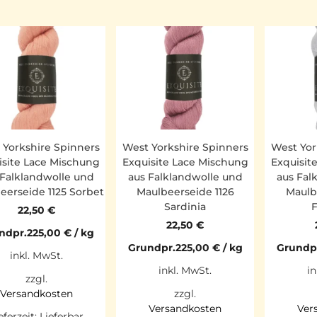
 Yorkshire Spinners
West Yorkshire Spinners
West Yor
isite Lace Mischung
Exquisite Lace Mischung
Exquisit
 Falklandwolle und
aus Falklandwolle und
aus Fal
eerseide 1125 Sorbet
Maulbeerseide 1126
Maulb
Sardinia
F
22,50
€
22,50
€
ndpr.
225,00
€
/
kg
Grundpr.
225,00
€
/
kg
Grundp
inkl. MwSt.
inkl. MwSt.
in
zzgl.
Versandkosten
zzgl.
Versandkosten
Ver
eferzeit:
Lieferbar