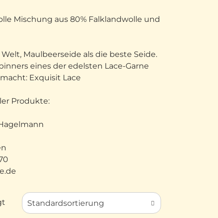
volle Mischung aus 80% Falklandwolle und
r Welt, Maulbeerseide als die beste Seide.
pinners eines der edelsten Lace-Garne
macht: Exquisit Lace
ler Produkte:
a Hagelmann
en
970
e.de
gt
Standardsortierung