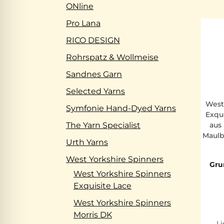
ONline
Pro Lana
RICO DESIGN
Rohrspatz & Wollmeise
Sandnes Garn
Selected Yarns
West
Symfonie Hand-Dyed Yarns
Exqu
The Yarn Specialist
aus
Maulb
Urth Yarns
West Yorkshire Spinners
Gru
West Yorkshire Spinners
Exquisite Lace
West Yorkshire Spinners
Morris DK
Li