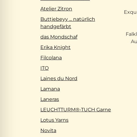
Atelier Zitron
Exqui
Buttjebeyy ... natürlich
handgefärbt
Falk
das Mondschaf
Au
Erika Knight
Filcolana
ITO
Laines du Nord
Lamana
Laneras
LEUCHTTURM®-TUCH Garne
Lotus Yarns
Novita