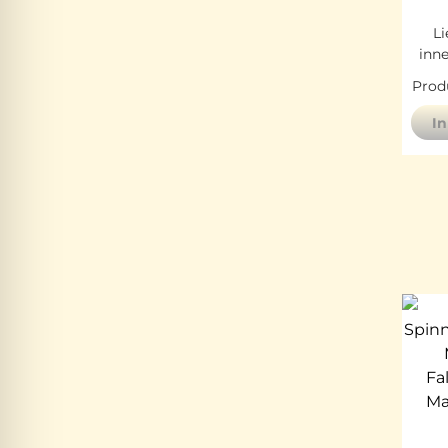
Li
inn
Produ
I