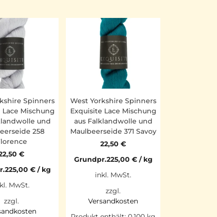
kshire Spinners
West Yorkshire Spinners
e Lace Mischung
Exquisite Lace Mischung
klandwolle und
aus Falklandwolle und
eerseide 258
Maulbeerseide 371 Savoy
lorence
22,50
€
22,50
€
Grundpr.
225,00
€
/
kg
r.
225,00
€
/
kg
inkl. MwSt.
kl. MwSt.
zzgl.
zzgl.
Versandkosten
sandkosten
Produkt enthält: 0,100
kg