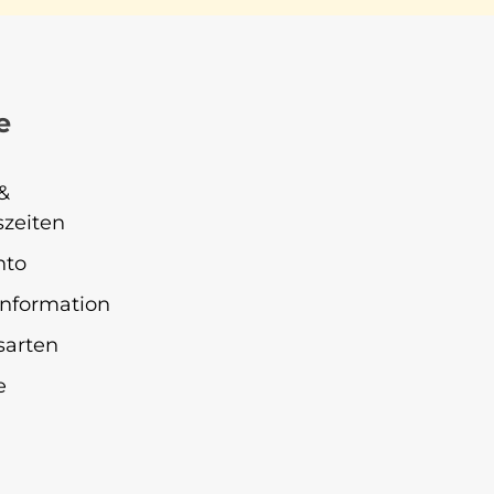
e
&
zeiten
nto
nformation
sarten
e