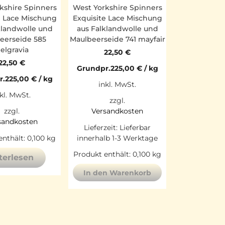
kshire Spinners
West Yorkshire Spinners
e Lace Mischung
Exquisite Lace Mischung
klandwolle und
aus Falklandwolle und
eerseide 585
Maulbeerseide 741 mayfair
elgravia
22,50
€
22,50
€
Grundpr.
225,00
€
/
kg
r.
225,00
€
/
kg
inkl. MwSt.
kl. MwSt.
zzgl.
zzgl.
Versandkosten
sandkosten
Lieferzeit:
Lieferbar
enthält: 0,100
kg
innerhalb 1-3 Werktage
Produkt enthält: 0,100
kg
terlesen
In den Warenkorb