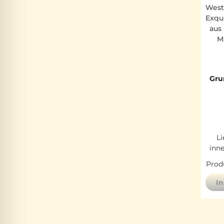
West
Exqu
aus
M
Gru
Li
inn
Produ
I