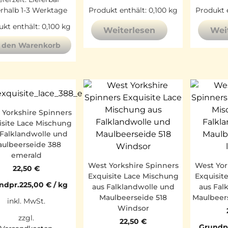
erhalb 1-3 Werktage
Produkt enthält: 0,100
kg
Produkt 
kt enthält: 0,100
kg
Weiterlesen
Wei
n den Warenkorb
 Yorkshire Spinners
isite Lace Mischung
 Falklandwolle und
ulbeerseide 388
emerald
West Yorkshire Spinners
West Yor
22,50
€
Exquisite Lace Mischung
Exquisit
ndpr.
225,00
€
/
kg
aus Falklandwolle und
aus Fal
Maulbeerseide 518
Maulbeer
inkl. MwSt.
Windsor
zzgl.
22,50
€
Grundp