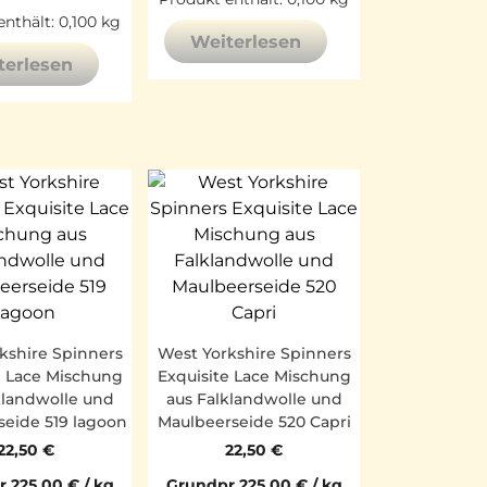
enthält: 0,100
kg
Weiterlesen
terlesen
kshire Spinners
West Yorkshire Spinners
e Lace Mischung
Exquisite Lace Mischung
klandwolle und
aus Falklandwolle und
seide 519 lagoon
Maulbeerseide 520 Capri
22,50
€
22,50
€
r.
225,00
€
/
kg
Grundpr.
225,00
€
/
kg