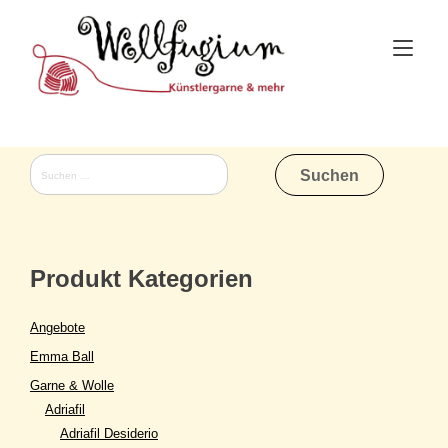
Skip
to
Tog
content
nav
Suchen
nach:
Produkt Kategorien
Angebote
Emma Ball
Garne & Wolle
Adriafil
Adriafil Desiderio