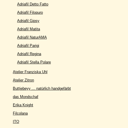
Adriafil Detto Fatto
Adriafil Filopuro
Adriafil Gipsy
Adriafil Matita
Adriafil NaturAMA
Adriafil Parigi
Adriafil Regina
Adriafil Stella Polare
Atelier Franziska Uhl
Atelier Zitron
Buttjebeyy ... natürlich handgefärbt
das Mondschaf
Erika Knight
Filcolana
ITO