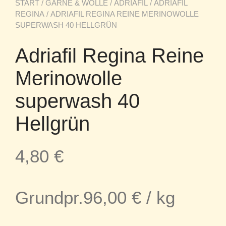
START
/
GARNE & WOLLE
/
ADRIAFIL
/
ADRIAFIL
REGINA
/ ADRIAFIL REGINA REINE MERINOWOLLE
SUPERWASH 40 HELLGRÜN
Adriafil Regina Reine
Merinowolle
superwash 40
Hellgrün
4,80
€
Grundpr.
96,00
€
/
kg