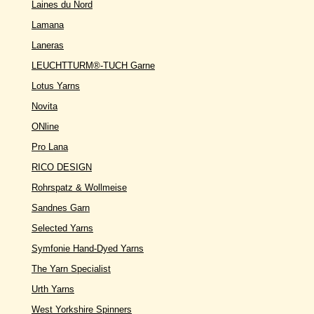
Laines du Nord
Lamana
Laneras
LEUCHTTURM®-TUCH Garne
Lotus Yarns
Novita
ONline
Pro Lana
RICO DESIGN
Rohrspatz & Wollmeise
Sandnes Garn
Selected Yarns
Symfonie Hand-Dyed Yarns
The Yarn Specialist
Urth Yarns
West Yorkshire Spinners