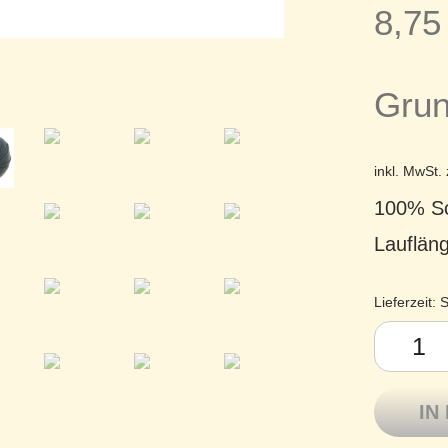
8,7
Grun
inkl. MwSt.
100% Sc
Lauflän
Lieferzeit:
S
Atelier Zi
IN