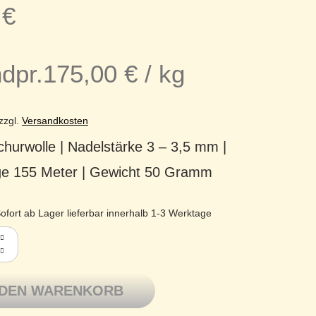
5
€
dpr.
175,00
€
/
kg
zzgl.
Versandkosten
hurwolle | Nadelstärke 3 – 3,5 mm |
ge 155 Meter | Gewicht 50 Gramm
ofort ab Lager lieferbar innerhalb 1-3 Werktage
tron Merino extrafine Ganzjahresgarn Lifestyle 099 grau Menge
 DEN WARENKORB