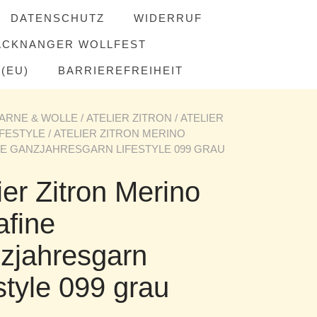
DATENSCHUTZ
WIDERRUF
ACKNANGER WOLLFEST
(EU)
BARRIEREFREIHEIT
ARNE & WOLLE
/
ATELIER ZITRON
/
ATELIER
IFESTYLE
/ ATELIER ZITRON MERINO
E GANZJAHRESGARN LIFESTYLE 099 GRAU
ier Zitron Merino
afine
zjahresgarn
style 099 grau