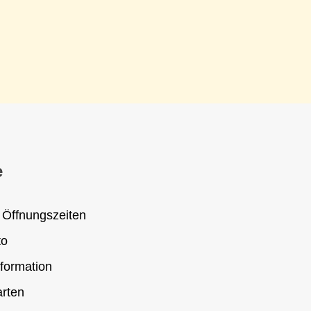
e
 Öffnungszeiten
to
formation
rten