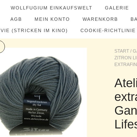
WOLLFUGIUM EINKAUFSWELT
GALERIE
AGB
MEIN KONTO
WARENKORB
B
IE (STRICKEN IM KINO)
COOKIE-RICHTLINIE 
START
/
G
ZITRON L
EXTRAFIN
Atel
extr
Gan
Life