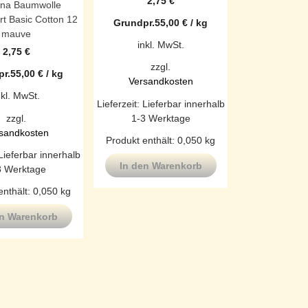
2,75
€
ana Baumwolle
rt Basic Cotton 12
Grundpr.
55,00
€
/
kg
mauve
inkl. MwSt.
2,75
€
zzgl.
r.
55,00
€
/
kg
Versandkosten
nkl. MwSt.
Lieferzeit:
Lieferbar innerhalb
1-3 Werktage
zzgl.
sandkosten
Produkt enthält: 0,050
kg
Lieferbar innerhalb
In den Warenkorb
3 Werktage
enthält: 0,050
kg
en Warenkorb