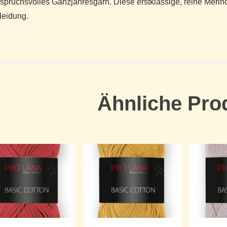
spruchsvolles Ganzjahresgarn. Diese erstklassige, reine Merino 
leidung.
Ähnliche Pro