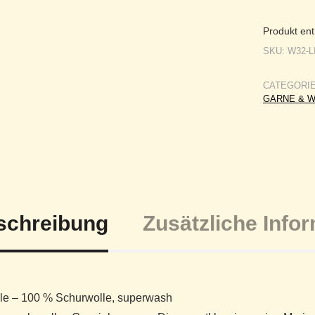
Produkt ent
SKU:
W32-L
CATEGORI
GARNE & 
schreibung
Zusätzliche Info
yle – 100 % Schurwolle, superwash