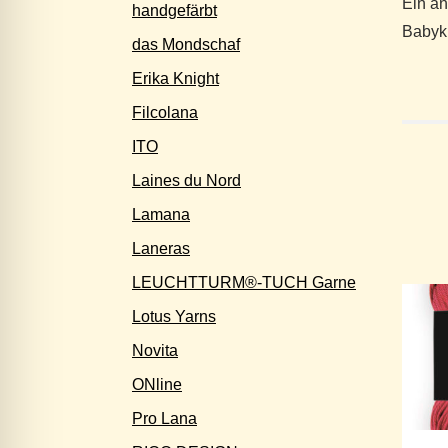
Ein an
handgefärbt
Babyk
das Mondschaf
Erika Knight
Filcolana
ITO
Laines du Nord
Lamana
Laneras
LEUCHTTURM®-TUCH Garne
Lotus Yarns
Novita
ONline
Pro Lana