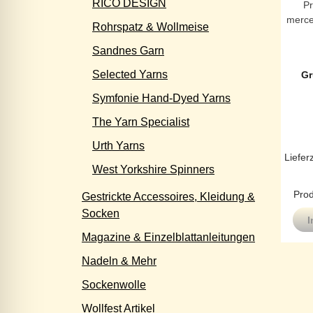
RICO DESIGN
P
merce
Rohrspatz & Wollmeise
Sandnes Garn
Selected Yarns
Gr
Symfonie Hand-Dyed Yarns
The Yarn Specialist
Urth Yarns
Liefer
West Yorkshire Spinners
Prod
Gestrickte Accessoires, Kleidung &
Socken
I
Magazine & Einzelblattanleitungen
Nadeln & Mehr
Sockenwolle
Wollfest Artikel