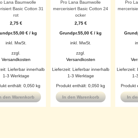
ro Lana Baumwolle
Pro Lana Baumwolle
Pro L
risiert Basic Cotton 31
mercerisiert Basic Cotton 24
mercerisie
rot
ocker
2,75
€
2,75
€
undpr.
55,00
€
/
kg
Grundpr.
55,00
€
/
kg
Grundp
inkl. MwSt.
inkl. MwSt.
i
zzgl.
zzgl.
Versandkosten
Versandkosten
Ver
zeit:
Lieferbar innerhalb
Lieferzeit:
Lieferbar innerhalb
Lieferzeit:
1-3 Werktage
1-3 Werktage
1-
ukt enthält: 0,050
kg
Produkt enthält: 0,050
kg
Produkt 
n den Warenkorb
In den Warenkorb
In d