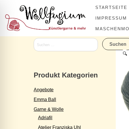
Skip
STARTSEITE
to
content
IMPRESSUM
MASCHENMOV
Suchen
nach:
🔍
Produkt Kategorien
Angebote
Emma Ball
Garne & Wolle
Adriafil
Atelier Franziska Uhl