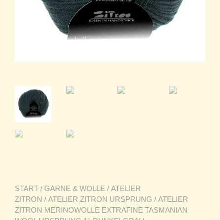
START
/
GARNE & WOLLE
/
ATELIER
ZITRON
/
ATELIER ZITRON URSPRUNG
/ ATELIER
ZITRON MERINOWOLLE EXTRAFINE TASMANIAN