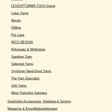
LEUCHTTURM®-TUCH Garne
Lotus Yarns
Novita
ONline
Pro Lana
RICO DESIGN
Rohrspatz & Wollmeise
Sandnes Garn
Selected Yarns
Symfonie Hand-Dyed Yarns
The Yarn Specialist
Urth Yarns
West Yorkshire Spinners
Gestrickte Accessoires, Kleidung & Socken
Magazine & Einzelblattanleitungen