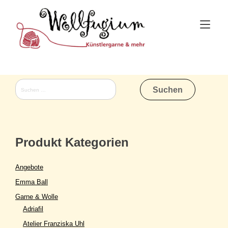
Skip
to
Tog
content
nav
Suchen
nach:
Produkt Kategorien
Angebote
Emma Ball
Garne & Wolle
Adriafil
Atelier Franziska Uhl