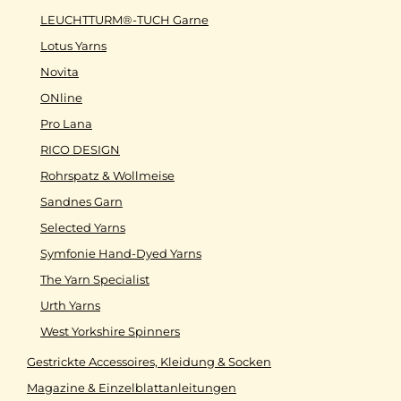
LEUCHTTURM®-TUCH Garne
Lotus Yarns
Novita
ONline
Pro Lana
RICO DESIGN
Rohrspatz & Wollmeise
Sandnes Garn
Selected Yarns
Symfonie Hand-Dyed Yarns
The Yarn Specialist
Urth Yarns
West Yorkshire Spinners
Gestrickte Accessoires, Kleidung & Socken
Magazine & Einzelblattanleitungen