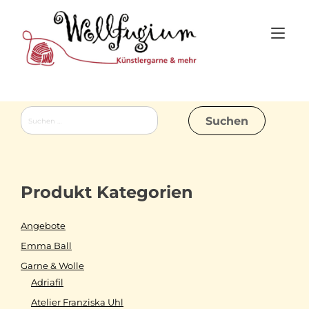
Skip
to
Tog
content
nav
Suchen
nach:
Produkt Kategorien
Angebote
Emma Ball
Garne & Wolle
Adriafil
Atelier Franziska Uhl