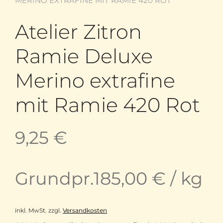
MERINO EXTRAFINE MIT RAMIE 420 ROT
Atelier Zitron
Ramie Deluxe
Merino extrafine
mit Ramie 420 Rot
9,25
€
Grundpr.
185,00
€
/
kg
inkl. MwSt.
zzgl.
Versandkosten