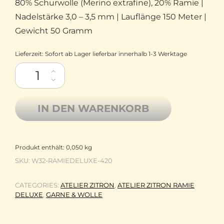
80% Schurwolle (Merino extrafine), 20% Ramie |
Nadelstärke 3,0 – 3,5 mm | Lauflänge 150 Meter |
Gewicht 50 Gramm
Lieferzeit:
Sofort ab Lager lieferbar innerhalb 1-3 Werktage
Atelier Zitron Ramie Deluxe Merino extrafine mit Ramie 420 Ro
IN DEN WARENKORB
Produkt enthält: 0,050
kg
SKU:
W32-RAMIEDELUXE-420
CATEGORIES:
ATELIER ZITRON
,
ATELIER ZITRON RAMIE
DELUXE
,
GARNE & WOLLE