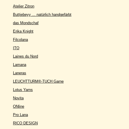
Atelier Zitron
Buttjebeyy ... natürlich handgefärbt
das Mondschaf
Erika Knight
Filcolana
ITO
Laines du Nord
Lamana
Laneras
LEUCHTTURM®-TUCH Garne
Lotus Yarns
Novita
ONline
Pro Lana
RICO DESIGN