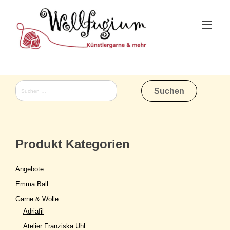
Skip
to
Tog
content
nav
Suchen
nach:
Produkt Kategorien
Angebote
Emma Ball
Garne & Wolle
Adriafil
Atelier Franziska Uhl