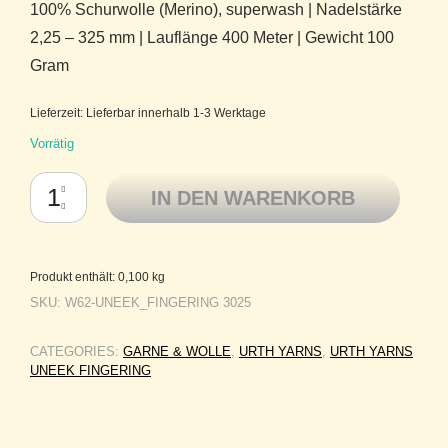
100% Schurwolle (Merino), superwash | Nadelstärke
2,25 – 325 mm | Lauflänge 400 Meter | Gewicht 100
Gram
Lieferzeit:
Lieferbar innerhalb 1-3 Werktage
Vorrätig
Handgefärbte selbststreifende Merinowolle von Urth Yarns Uneek Finge
IN DEN WARENKORB
Produkt enthält: 0,100
kg
SKU:
W62-UNEEK_FINGERING 3025
CATEGORIES:
GARNE & WOLLE
,
URTH YARNS
,
URTH YARNS
UNEEK FINGERING