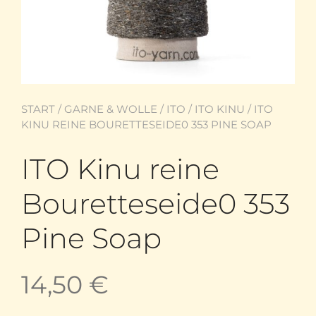
START
/
GARNE & WOLLE
/
ITO
/
ITO KINU
/ ITO
KINU REINE BOURETTESEIDE0 353 PINE SOAP
ITO Kinu reine
Bouretteseide0 353
Pine Soap
14,50
€