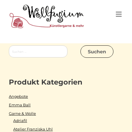
Skip
to
Tog
content
nav
Suchen
nach:
Produkt Kategorien
Angebote
Emma Ball
Garne & Wolle
Adriafil
Atelier Franziska Uhl