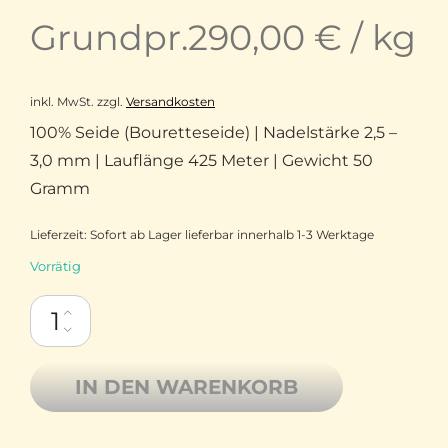
Grundpr.
290,00
€
/
kg
inkl. MwSt.
zzgl.
Versandkosten
100% Seide (Bouretteseide) | Nadelstärke 2,5 –
3,0 mm | Lauflänge 425 Meter | Gewicht 50
Gramm
Lieferzeit:
Sofort ab Lager lieferbar innerhalb 1-3 Werktage
Vorrätig
ITO Kinu reine Bouretteseide0 353 Pine Soap Menge
IN DEN WARENKORB