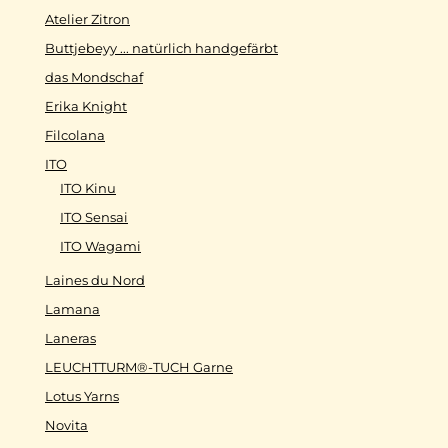
Atelier Zitron
Buttjebeyy ... natürlich handgefärbt
das Mondschaf
Erika Knight
Filcolana
ITO
ITO Kinu
ITO Sensai
ITO Wagami
Laines du Nord
Lamana
Laneras
LEUCHTTURM®-TUCH Garne
Lotus Yarns
Novita