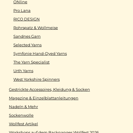
ONline
Pro Lana
RICO DESIGN
Rohrspatz & Wollmeise
Sandnes Garn
Selected Yarns
Symfonie Hand-Dyed Yarns
The Yarn Specialist
Urth Yarns
West Yorkshire Spinners
Gestrickte Accessoires, Kleidung & Socken
Magazine & Einzelblattanleitungen
Nadeln & Mehr
Sockenwolle
Wollfest Artikel
Workshops auf dem Backnanger Wollfest 2026