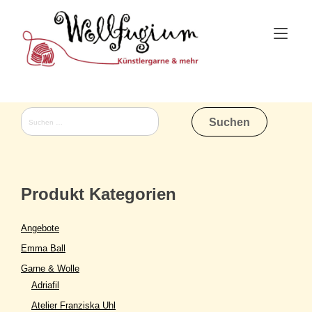
Skip
to
Tog
content
nav
Suchen
nach:
Produkt Kategorien
Angebote
Emma Ball
Garne & Wolle
Adriafil
Atelier Franziska Uhl