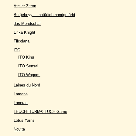
Atelier Zitron
Buttjebeyy ... natürlich handgefärbt
das Mondschaf
Erika Knight
Filcolana
ITO
ITO Kinu
ITO Sensai
ITO Wagami
Laines du Nord
Lamana
Laneras
LEUCHTTURM®-TUCH Garne
Lotus Yarns
Novita