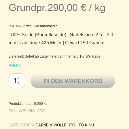
Grundpr.
290,00
€
/
kg
inkl. MwSt.
zzgl.
Versandkosten
100% Seide (Bouretteseide) | Nadelstärke 2,5 – 3,0
mm | Lauflänge 425 Meter | Gewicht 50 Gramm
Lieferzeit:
Sofort ab Lager lieferbar innerhalb 1-3 Werktage
Vorrätig
ITO Kinu reine Bouretteseide 0373 Cam Green Menge
IN DEN WARENKORB
Produkt enthält: 0,050
kg
SKU:
W35-KINU-0373
CATEGORIES:
GARNE & WOLLE
,
ITO
,
ITO KINU