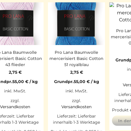
Pro La
mercerisi
0
o Lana Baumwolle
Pro Lana Baumwolle
risiert Basic Cotton
mercerisiert Basic Cotton
Grundp
43 flieder
51 royalblau
in
2,75
€
2,75
€
ndpr.
55,00
€
/
kg
Grundpr.
55,00
€
/
kg
Ver
inkl. MwSt.
inkl. MwSt.
Liefer
innerha
zzgl.
zzgl.
Versandkosten
Versandkosten
Produkt e
eferzeit:
Lieferbar
Lieferzeit:
Lieferbar
In de
erhalb 1-3 Werktage
innerhalb 1-3 Werktage