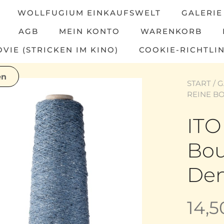
WOLLFUGIUM EINKAUFSWELT
GALERIE
AGB
MEIN KONTO
WARENKORB
IE (STRICKEN IM KINO)
COOKIE-RICHTLIN
START
/
G
REINE B
ITO
Bou
De
14,