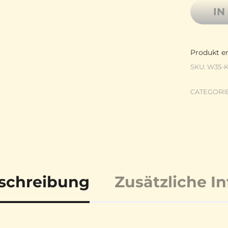
IN
Produkt en
SKU:
W35-K
CATEGORI
schreibung
Zusätzliche I