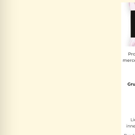
Pr
merce
Gru
Li
inn