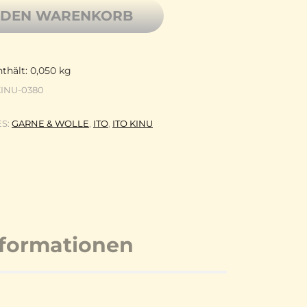
 DEN WARENKORB
thält: 0,050
kg
INU-0380
ES:
GARNE & WOLLE
,
ITO
,
ITO KINU
nformationen