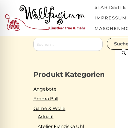
Skip
STARTSEITE
to
content
IMPRESSUM
MASCHENMOV
Suchen
nach:
🔍
Produkt Kategorien
Angebote
Emma Ball
Garne & Wolle
Adriafil
Atelier Franziska Uhl