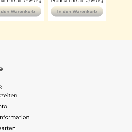
kt enthält: 0,050
kg
Produkt enthält: 0,050
kg
n den Warenkorb
In den Warenkorb
e
&
zeiten
nto
nformation
sarten