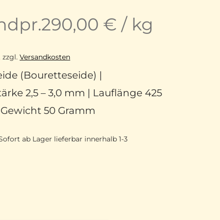
ndpr.
290,00
€
/
kg
.
zzgl.
Versandkosten
ide (Bouretteseide) |
ärke 2,5 – 3,0 mm | Lauflänge 425
| Gewicht 50 Gramm
Sofort ab Lager lieferbar innerhalb 1-3
 reine Bouretteseide 0380 Denim Menge