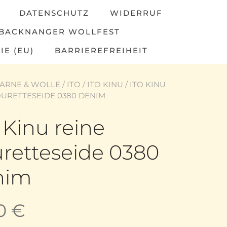
DATENSCHUTZ
WIDERRUF
BACKNANGER WOLLFEST
IE (EU)
BARRIEREFREIHEIT
ARNE & WOLLE
/
ITO
/
ITO KINU
/ ITO KINU
OURETTESEIDE 0380 DENIM
 Kinu reine
retteseide 0380
nim
50
€