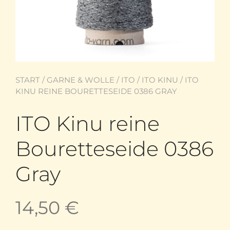
START
/
GARNE & WOLLE
/
ITO
/
ITO KINU
/ ITO
KINU REINE BOURETTESEIDE 0386 GRAY
ITO Kinu reine
Bouretteseide 0386
Gray
14,50
€