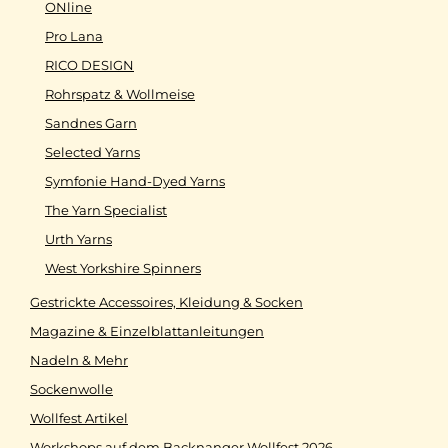
ONline
Pro Lana
RICO DESIGN
Rohrspatz & Wollmeise
Sandnes Garn
Selected Yarns
Symfonie Hand-Dyed Yarns
The Yarn Specialist
Urth Yarns
West Yorkshire Spinners
Gestrickte Accessoires, Kleidung & Socken
Magazine & Einzelblattanleitungen
Nadeln & Mehr
Sockenwolle
Wollfest Artikel
Workshops auf dem Backnanger Wollfest 2026