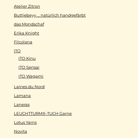
Atelier Zitron
Buttjebeyy ... natürlich handgefärbt
das Mondschaf
Erika Knight
Filcolana
ITO
ITO Kinu
ITO Sensai
ITO Wagami
Laines du Nord
Lamana
Laneras
LEUCHTTURM®-TUCH Garne
Lotus Yarns
Novita