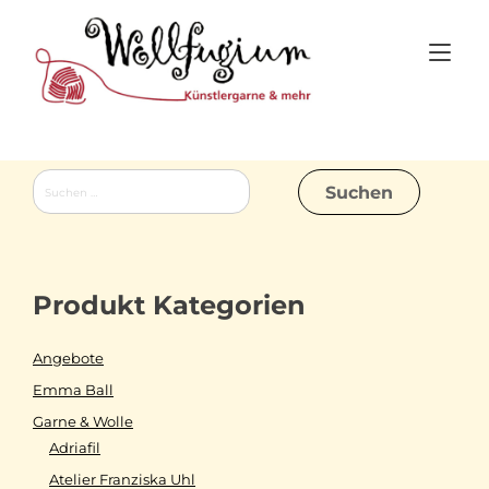
Skip
to
Tog
content
nav
Suchen
nach:
Produkt Kategorien
Angebote
Emma Ball
Garne & Wolle
Adriafil
Atelier Franziska Uhl