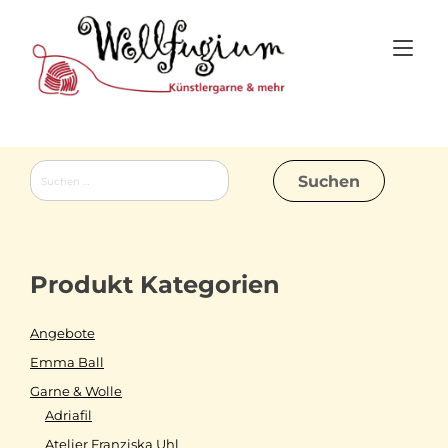
Skip
to
Tog
content
nav
Suchen
nach:
Produkt Kategorien
Angebote
Emma Ball
Garne & Wolle
Adriafil
Atelier Franziska Uhl