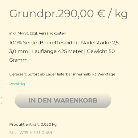
Grundpr.
290,00
€
/
kg
inkl. MwSt.
zzgl.
Versandkosten
100% Seide (Bouretteseide) | Nadelstärke 2,5 –
3,0 mm | Lauflänge 425 Meter | Gewicht 50
Gramm
Lieferzeit:
Sofort ab Lager lieferbar innerhalb 1-3 Werktage
Vorrätig
ITO Kinu reine Bouretteseide 0489 Ink Menge
IN DEN WARENKORB
Produkt enthält: 0,050
kg
SKU:
W35-KINU-0489