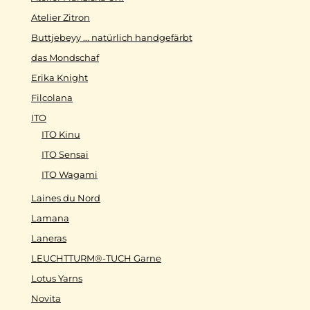
Atelier Zitron
Buttjebeyy ... natürlich handgefärbt
das Mondschaf
Erika Knight
Filcolana
ITO
ITO Kinu
ITO Sensai
ITO Wagami
Laines du Nord
Lamana
Laneras
LEUCHTTURM®-TUCH Garne
Lotus Yarns
Novita