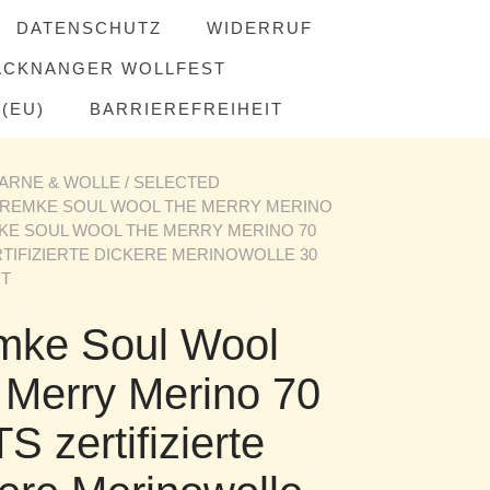
DATENSCHUTZ
WIDERRUF
ACKNANGER WOLLFEST
(EU)
BARRIEREFREIHEIT
ARNE & WOLLE
/
SELECTED
REMKE SOUL WOOL THE MERRY MERINO
KE SOUL WOOL THE MERRY MERINO 70
TIFIZIERTE DICKERE MERINOWOLLE 30
IT
mke Soul Wool
 Merry Merino 70
 zertifizierte