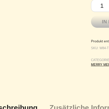
Kremke Sou
IN
Produkt ent
SKU:
W84-
CATEGORI
MERRY MER
schreibung
Zusätzliche Info