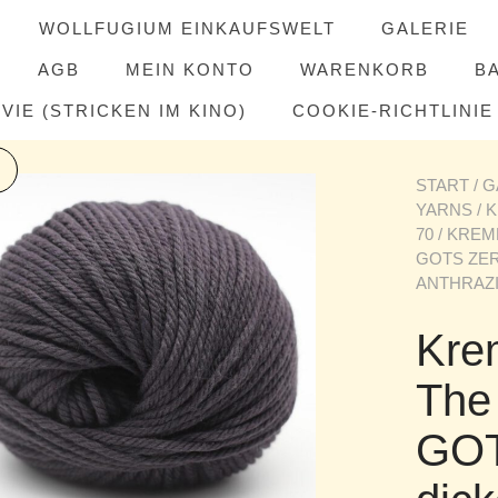
WOLLFUGIUM EINKAUFSWELT
GALERIE
AGB
MEIN KONTO
WARENKORB
B
IE (STRICKEN IM KINO)
COOKIE-RICHTLINIE 
START
/
G
YARNS
/
K
70
/ KREM
GOTS ZER
ANTHRAZ
Kre
The
GOTS