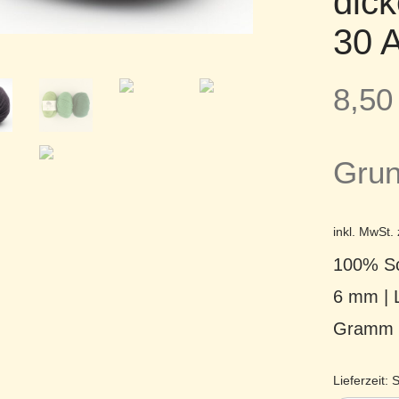
dick
30 A
8,5
Grun
inkl. MwSt.
100% Sc
6 mm | 
Gramm
Lieferzeit:
S