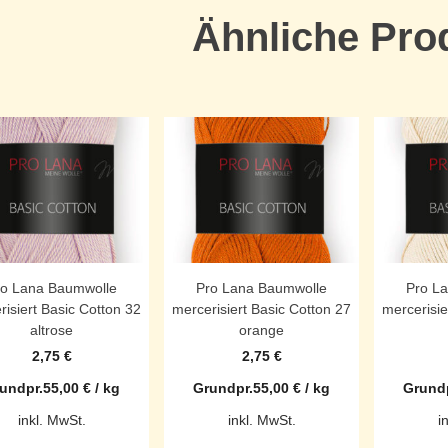
Ähnliche Pro
ro Lana Baumwolle
Pro Lana Baumwolle
Pro L
risiert Basic Cotton 32
mercerisiert Basic Cotton 27
mercerisie
altrose
orange
2,75
€
2,75
€
undpr.
55,00
€
/
kg
Grundpr.
55,00
€
/
kg
Grundp
inkl. MwSt.
inkl. MwSt.
i