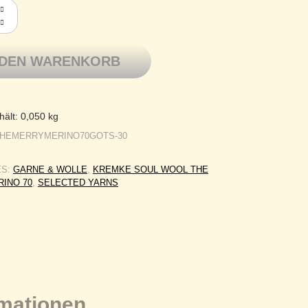
l Wool The Merry Merino 70 GOTS zertifizierte dickere Merino
 DEN WARENKORB
hält: 0,050
kg
THEMERRYMERINO70GOTS-30
ES:
GARNE & WOLLE
,
KREMKE SOUL WOOL THE
INO 70
,
SELECTED YARNS
rmationen