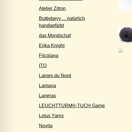
Atelier Zitron
Buttjebeyy ... natürlich
handgefärbt
das Mondschaf
Erika Knight
Filcolana
ITO
Laines du Nord
Lamana
Laneras
LEUCHTTURM®-TUCH Garne
Lotus Yarns
Novita