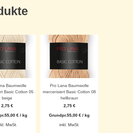
dukte
ana Baumwolle
Pro Lana Baumwolle
rt Basic Cotton 05
mercerisiert Basic Cotton 08
beige
hellbraun
2,75
€
2,75
€
r.
55,00
€
/
kg
Grundpr.
55,00
€
/
kg
nkl. MwSt.
inkl. MwSt.