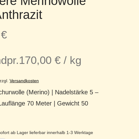
ere Merinowolle
nthrazit
0
€
dpr.
170,00
€
/
kg
zzgl.
Versandkosten
hurwolle (Merino) | Nadelstärke 5 –
Lauflänge 70 Meter | Gewicht 50
ofort ab Lager lieferbar innerhalb 1-3 Werktage