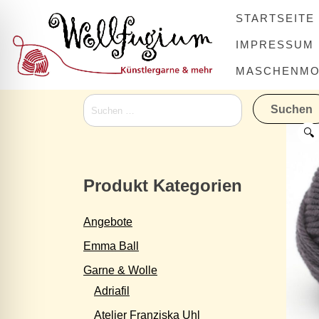
Skip
STARTSEITE
to
content
IMPRESSUM
MASCHENMOV
Suchen
nach:
🔍
Produkt Kategorien
Angebote
Emma Ball
Garne & Wolle
Adriafil
Atelier Franziska Uhl