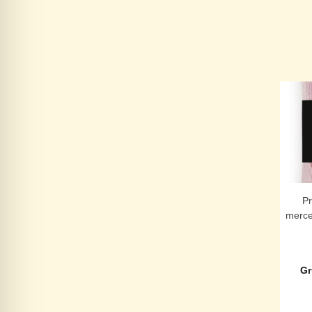
P
merce
Gr