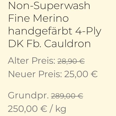
Non-Superwash
Fine Merino
handgefärbt 4-Ply
DK Fb. Cauldron
Ursprü
Alter Preis:
28,90
€
Preis
Aktu
Neuer Preis:
25,00
€
war:
Prei
Grundpr.
289,00
€
28,90 
ist:
250,00
€
/
kg
25,0