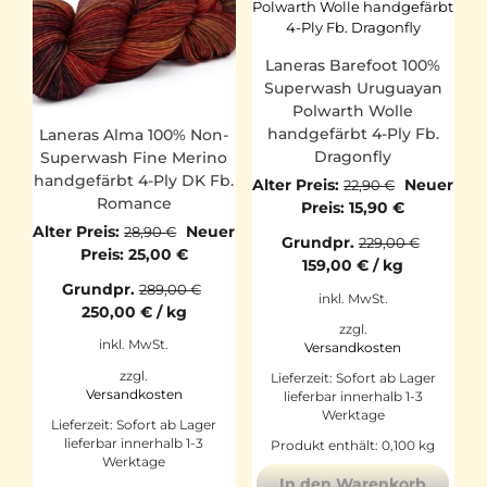
Laneras Barefoot 100%
Superwash Uruguayan
Polwarth Wolle
handgefärbt 4-Ply Fb.
Laneras Alma 100% Non-
Dragonfly
Superwash Fine Merino
handgefärbt 4-Ply DK Fb.
Ursprüngl
Alter Preis:
Neuer
22,90
€
Romance
Preis
Aktueller
Preis:
15,90
€
war:
Preis
Ursprünglicher
Alter Preis:
Neuer
28,90
€
Grundpr.
229,00
€
22,90 €
ist:
Preis
Aktueller
Preis:
25,00
€
159,00
€
/
kg
15,90 €.
war:
Preis
Grundpr.
289,00
€
28,90 €
ist:
inkl. MwSt.
250,00
€
/
kg
25,00 €.
zzgl.
inkl. MwSt.
Versandkosten
zzgl.
Lieferzeit:
Sofort ab Lager
Versandkosten
lieferbar innerhalb 1-3
Werktage
Lieferzeit:
Sofort ab Lager
lieferbar innerhalb 1-3
Produkt enthält: 0,100
kg
Werktage
In den Warenkorb