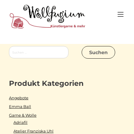
Skip
to
Tog
content
nav
Suchen
nach:
Produkt Kategorien
Angebote
Emma Ball
Garne & Wolle
Adriafil
Atelier Franziska Uhl