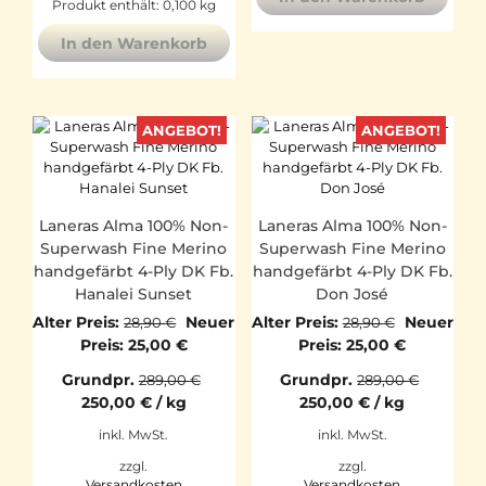
Produkt enthält: 0,100
kg
In den Warenkorb
ANGEBOT!
ANGEBOT!
Laneras Alma 100% Non-
Laneras Alma 100% Non-
Superwash Fine Merino
Superwash Fine Merino
handgefärbt 4-Ply DK Fb.
handgefärbt 4-Ply DK Fb.
Hanalei Sunset
Don José
Ursprünglicher
Ursprüngl
Alter Preis:
Neuer
Alter Preis:
Neuer
28,90
€
28,90
€
Preis
Aktueller
Preis
Aktueller
Preis:
25,00
€
Preis:
25,00
€
war:
Preis
war:
Preis
Grundpr.
Grundpr.
289,00
€
289,00
€
28,90 €
ist:
28,90 €
ist:
250,00
€
/
kg
250,00
€
/
kg
25,00 €.
25,00 €.
inkl. MwSt.
inkl. MwSt.
zzgl.
zzgl.
Versandkosten
Versandkosten