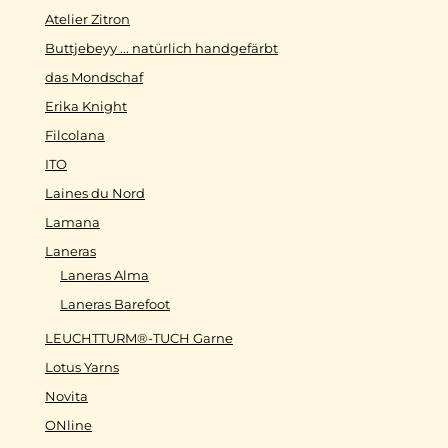
Atelier Zitron
Buttjebeyy ... natürlich handgefärbt
das Mondschaf
Erika Knight
Filcolana
ITO
Laines du Nord
Lamana
Laneras
Laneras Alma
Laneras Barefoot
LEUCHTTURM®-TUCH Garne
Lotus Yarns
Novita
ONline