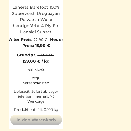
Laneras Barefoot 100%
Superwash Uruguayan
Polwarth Wolle
handgefärbt 4-Ply Fb.
Hanalei Sunset
Ursprünglicher
Alter Preis:
Neuer
22,90
€
Preis
Aktueller
Preis:
15,90
€
war:
Preis
Grundpr.
229,00
€
22,90 €
ist:
159,00
€
/
kg
15,90 €.
inkl. MwSt.
zzgl.
Versandkosten
Lieferzeit:
Sofort ab Lager
lieferbar innerhalb 1-3
Werktage
Produkt enthält: 0,100
kg
In den Warenkorb