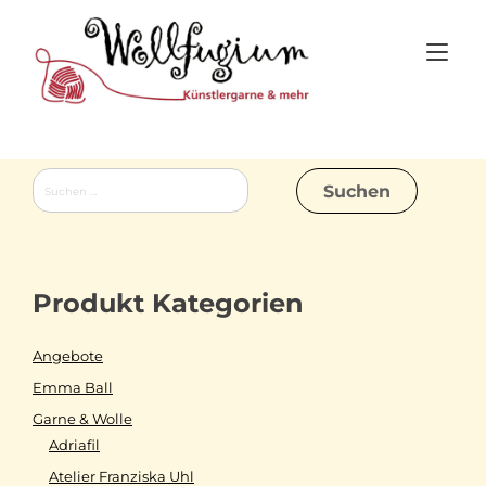
Skip
to
Tog
content
nav
Suchen
nach:
Produkt Kategorien
Angebote
Emma Ball
Garne & Wolle
Adriafil
Atelier Franziska Uhl