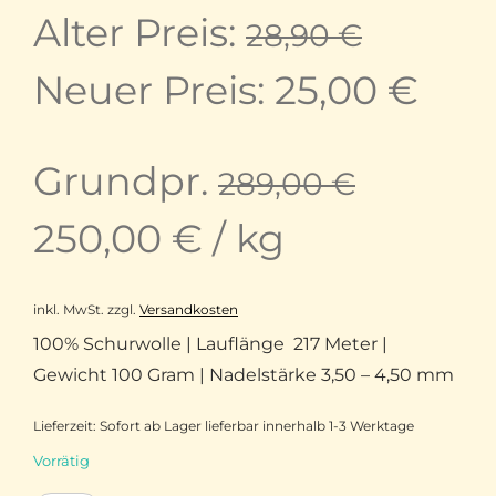
Ursprü
Alter Preis:
28,90
€
Preis
Aktu
Neuer Preis:
25,00
€
war:
Prei
Grundpr.
289,00
€
28,90 
ist:
250,00
€
/
kg
25,0
inkl. MwSt.
zzgl.
Versandkosten
100% Schurwolle | Lauflänge 217 Meter |
Gewicht 100 Gram | Nadelstärke 3,50 – 4,50 mm
Lieferzeit:
Sofort ab Lager lieferbar innerhalb 1-3 Werktage
Vorrätig