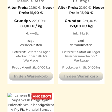
Merlin´s Beard
Calistoga
Ursprünglicher
Ursprüngl
Alter Preis:
Neuer
Alter Preis:
Neuer
22,90
€
22,90
€
Preis
Aktueller
Preis
Aktueller
Preis:
15,90
€
Preis:
15,90
€
war:
Preis
war:
Preis
Grundpr.
Grundpr.
229,00
€
229,00
€
22,90 €
ist:
22,90 €
ist:
159,00
€
/
kg
159,00
€
/
kg
15,90 €.
15,90 €.
inkl. MwSt.
inkl. MwSt.
zzgl.
zzgl.
Versandkosten
Versandkosten
Lieferzeit:
Sofort ab Lager
Lieferzeit:
Sofort ab Lager
lieferbar innerhalb 1-3
lieferbar innerhalb 1-3
Werktage
Werktage
Produkt enthält: 0,100
kg
Produkt enthält: 0,100
kg
In den Warenkorb
In den Warenkorb
ANGEBOT!