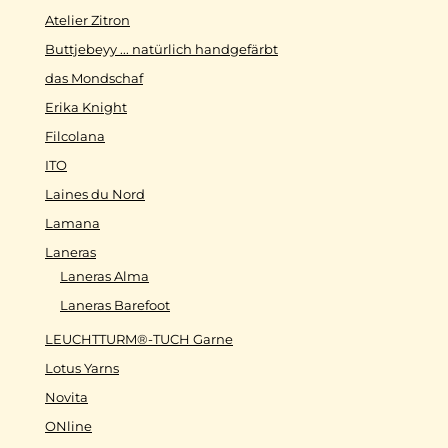
Atelier Zitron
Buttjebeyy ... natürlich handgefärbt
das Mondschaf
Erika Knight
Filcolana
ITO
Laines du Nord
Lamana
Laneras
Laneras Alma
Laneras Barefoot
LEUCHTTURM®-TUCH Garne
Lotus Yarns
Novita
ONline