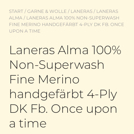
START
/
GARNE & WOLLE
/
LANERAS
/
LANERAS
ALMA
/ LANERAS ALMA 100% NON-SUPERWASH
FINE MERINO HANDGEFÄRBT 4-PLY DK FB. ONCE
UPON A TIME
Laneras Alma 100%
Non-Superwash
Fine Merino
handgefärbt 4-Ply
DK Fb. Once upon
a time