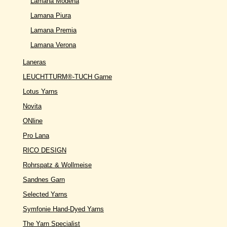
Lamana Modena
Lamana Piura
Lamana Premia
Lamana Verona
Laneras
LEUCHTTURM®-TUCH Garne
Lotus Yarns
Novita
ONline
Pro Lana
RICO DESIGN
Rohrspatz & Wollmeise
Sandnes Garn
Selected Yarns
Symfonie Hand-Dyed Yarns
The Yarn Specialist