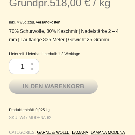
Grundpr.
518,00
€
/
kg
inkl. MwSt.
zzgl.
Versandkosten
70% Schurwolle, 30% Kaschmir | Nadelstärke 2 – 4
mm | Lauflänge 335 Meter | Gewicht 25 Gramm
Lieferzeit:
Lieferbar innerhalb 1-3 Werktage
Lamana Modena - Schurwolle Merino superfine, Kaschmir - 62 Rosenqu
IN DEN WARENKORB
Produkt enthält: 0,025
kg
SKU:
W47-MODENA-62
CATEGORIES:
GARNE & WOLLE
,
LAMANA
,
LAMANA MODENA