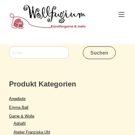
Skip
to
Tog
content
nav
Suchen
nach:
Produkt Kategorien
Angebote
Emma Ball
Garne & Wolle
Adriafil
Atelier Franziska Uhl