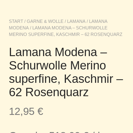
START
/
GARNE & WOLLE
/
LAMANA
/
LAMANA
MODENA
/ LAMANA MODENA – SCHURWOLLE
MERINO SUPERFINE, KASCHMIR – 62 ROSENQUARZ
Lamana Modena –
Schurwolle Merino
superfine, Kaschmir –
62 Rosenquarz
12,95
€