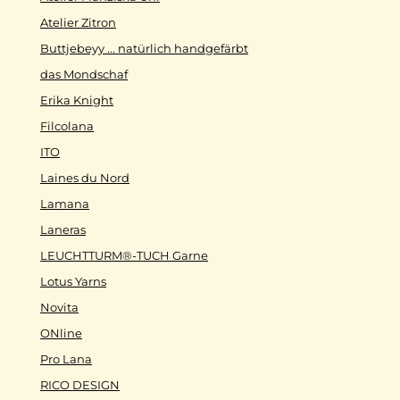
Atelier Zitron
Buttjebeyy ... natürlich handgefärbt
das Mondschaf
Erika Knight
Filcolana
ITO
Laines du Nord
Lamana
Laneras
LEUCHTTURM®-TUCH Garne
Lotus Yarns
Novita
ONline
Pro Lana
RICO DESIGN