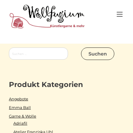
Skip
to
Tog
content
nav
Suchen
nach:
Produkt Kategorien
Angebote
Emma Ball
Garne & Wolle
Adriafil
Atelier Franziska Uhl