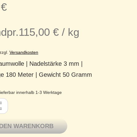
5
€
dpr.
115,00
€
/
kg
zzgl.
Versandkosten
umwolle | Nadelstärke 3 mm |
ge 180 Meter | Gewicht 50 Gramm
ieferbar innerhalb 1-3 Werktage
arn dünne weiche Baumwolle Mandarin Petit 3528 chili Meng
 DEN WARENKORB