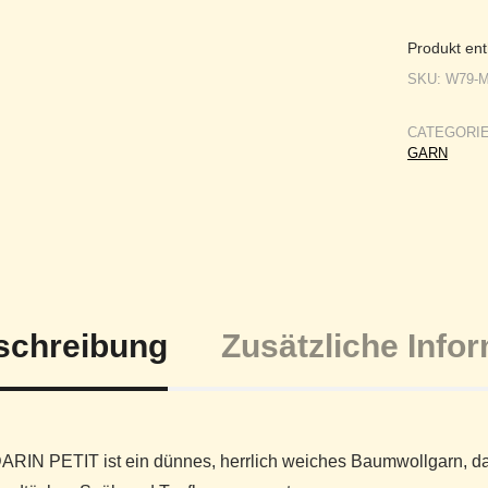
Produkt ent
SKU:
W79-M
CATEGORI
GARN
schreibung
Zusätzliche Info
IN PETIT ist ein dünnes, herrlich weiches Baumwollgarn, das 