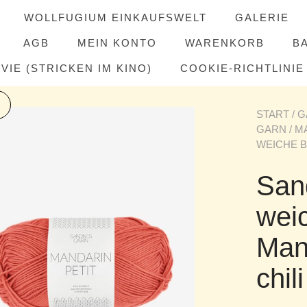
WOLLFUGIUM EINKAUFSWELT
GALERIE
AGB
MEIN KONTO
WARENKORB
B
IE (STRICKEN IM KINO)
COOKIE-RICHTLINIE 
START
/
G
GARN
/
M
WEICHE B
San
wei
Man
chili