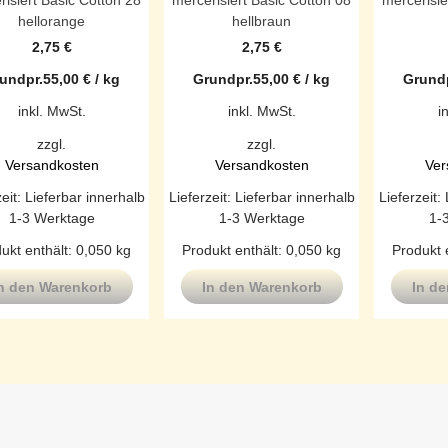
risiert Basic Cotton 28
mercerisiert Basic Cotton 08
mercerisie
hellorange
hellbraun
2,75
€
2,75
€
undpr.
55,00
€
/
kg
Grundpr.
55,00
€
/
kg
Grundp
inkl. MwSt.
inkl. MwSt.
i
zzgl.
zzgl.
Versandkosten
Versandkosten
Ver
zeit:
Lieferbar innerhalb
Lieferzeit:
Lieferbar innerhalb
Lieferzeit:
1-3 Werktage
1-3 Werktage
1-
ukt enthält: 0,050
kg
Produkt enthält: 0,050
kg
Produkt 
n den Warenkorb
In den Warenkorb
In d