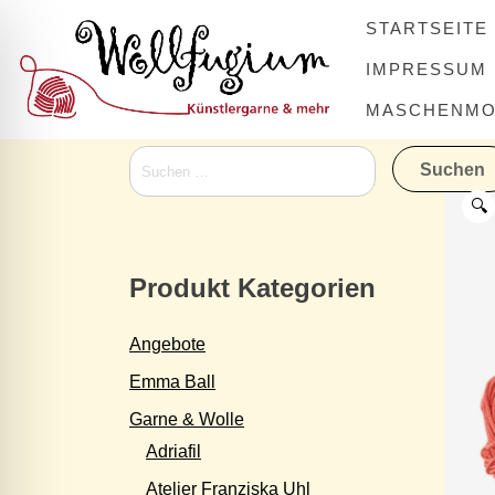
Skip
STARTSEITE
to
content
IMPRESSUM
MASCHENMOV
Suchen
nach:
🔍
Produkt Kategorien
Angebote
Emma Ball
Garne & Wolle
Adriafil
Atelier Franziska Uhl