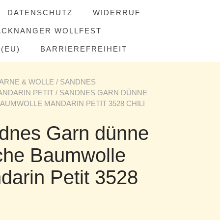
DATENSCHUTZ
WIDERRUF
ACKNANGER WOLLFEST
(EU)
BARRIEREFREIHEIT
ARNE & WOLLE
/
SANDNES
ANDARIN PETIT
/ SANDNES GARN DÜNNE
AUMWOLLE MANDARIN PETIT 3528 CHILI
dnes Garn dünne
che Baumwolle
darin Petit 3528