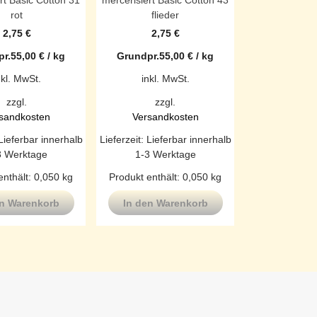
rt Basic Cotton 31
mercerisiert Basic Cotton 43
rot
flieder
2,75
€
2,75
€
r.
55,00
€
/
kg
Grundpr.
55,00
€
/
kg
nkl. MwSt.
inkl. MwSt.
zzgl.
zzgl.
sandkosten
Versandkosten
Lieferbar innerhalb
Lieferzeit:
Lieferbar innerhalb
3 Werktage
1-3 Werktage
enthält: 0,050
kg
Produkt enthält: 0,050
kg
en Warenkorb
In den Warenkorb