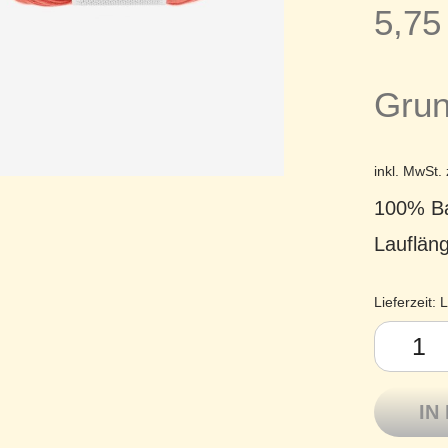
5,7
Grun
inkl. MwSt.
100% Ba
Lauflän
Lieferzeit:
L
Sandnes G
IN