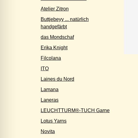
Atelier Zitron
Buttjebeyy ... natürlich
handgefärbt
das Mondschaf
Erika Knight
Filcolana
ITO
Laines du Nord
Lamana
Laneras
LEUCHTTURM®-TUCH Garne
Lotus Yarns
Novita