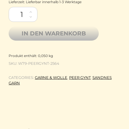
Lieferzeit:
Lieferbar innerhalb 1-3 Werktage
Sandnes Garn Peer Gynt Reine Wolle aus Norwegen 4-fädig dk 
IN DEN WARENKORB
Produkt enthält: 0,050
kg
SKU:
W79-PEERGYNT-2564
CATEGORIES:
GARNE & WOLLE
,
PEER GYNT
,
SANDNES
GARN