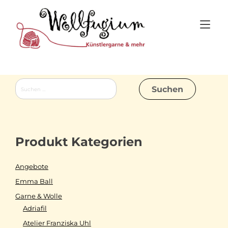
Skip
to
Tog
content
nav
Suchen
nach:
Produkt Kategorien
Angebote
Emma Ball
Garne & Wolle
Adriafil
Atelier Franziska Uhl