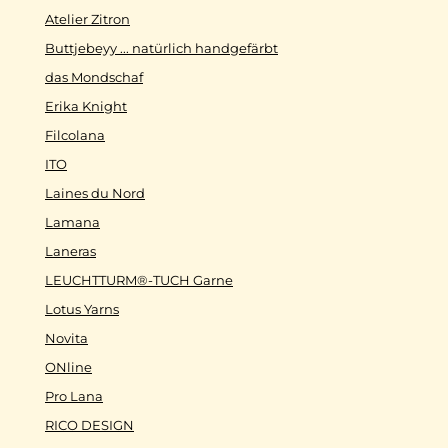
Atelier Zitron
Buttjebeyy ... natürlich handgefärbt
das Mondschaf
Erika Knight
Filcolana
ITO
Laines du Nord
Lamana
Laneras
LEUCHTTURM®-TUCH Garne
Lotus Yarns
Novita
ONline
Pro Lana
RICO DESIGN