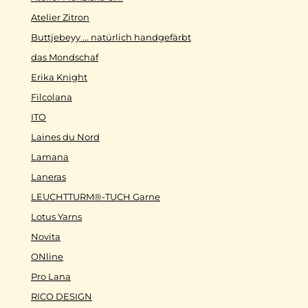
Atelier Zitron
Buttjebeyy ... natürlich handgefärbt
das Mondschaf
Erika Knight
Filcolana
ITO
Laines du Nord
Lamana
Laneras
LEUCHTTURM®-TUCH Garne
Lotus Yarns
Novita
ONline
Pro Lana
RICO DESIGN