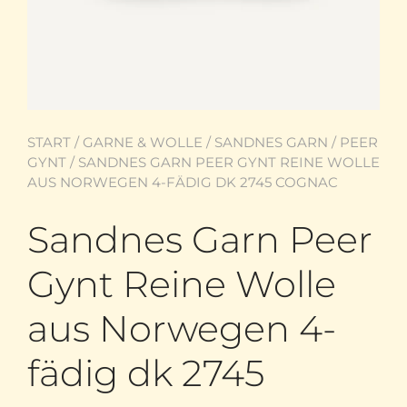
START
/
GARNE & WOLLE
/
SANDNES GARN
/
PEER
GYNT
/ SANDNES GARN PEER GYNT REINE WOLLE
AUS NORWEGEN 4-FÄDIG DK 2745 COGNAC
Sandnes Garn Peer
Gynt Reine Wolle
aus Norwegen 4-
fädig dk 2745