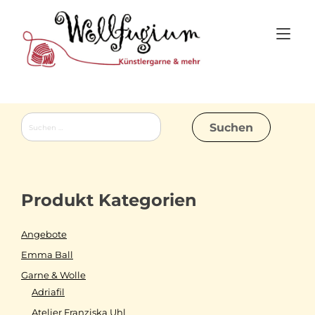
Skip
to
Tog
content
nav
Suchen
nach:
Produkt Kategorien
Angebote
Emma Ball
Garne & Wolle
Adriafil
Atelier Franziska Uhl