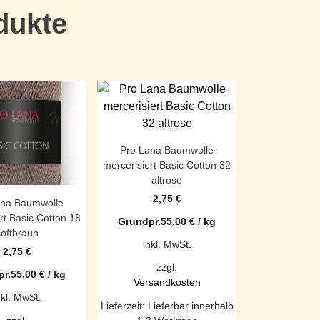
dukte
Pro Lana Baumwolle
mercerisiert Basic Cotton 32
altrose
2,75
€
ana Baumwolle
rt Basic Cotton 18
Grundpr.
55,00
€
/
kg
softbraun
inkl. MwSt.
2,75
€
zzgl.
r.
55,00
€
/
kg
Versandkosten
nkl. MwSt.
Lieferzeit:
Lieferbar innerhalb