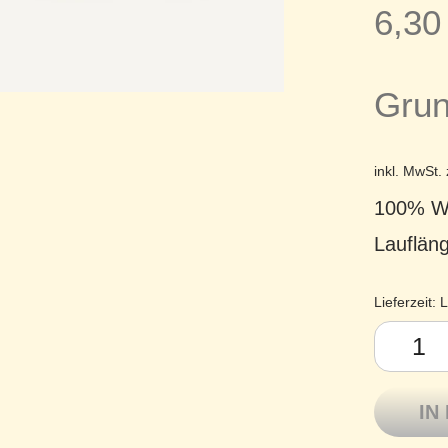
6,3
Grun
inkl. MwSt.
100% Wo
Lauflän
Lieferzeit:
L
Sandnes G
IN