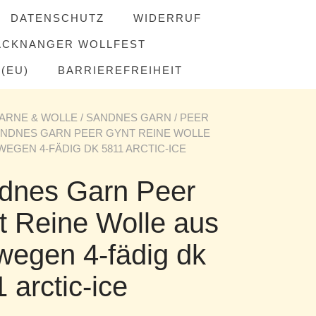
DATENSCHUTZ
WIDERRUF
ACKNANGER WOLLFEST
(EU)
BARRIEREFREIHEIT
ARNE & WOLLE
/
SANDNES GARN
/
PEER
ANDNES GARN PEER GYNT REINE WOLLE
EGEN 4-FÄDIG DK 5811 ARCTIC-ICE
dnes Garn Peer
t Reine Wolle aus
wegen 4-fädig dk
 arctic-ice