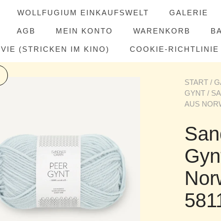
WOLLFUGIUM EINKAUFSWELT
GALERIE
AGB
MEIN KONTO
WARENKORB
B
IE (STRICKEN IM KINO)
COOKIE-RICHTLINIE 
START
/
G
GYNT
/ S
AUS NORW
San
Gyn
Nor
5811