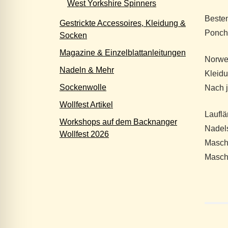
West Yorkshire Spinners
Besten
Gestrickte Accessoires, Kleidung &
Poncho
Socken
Magazine & Einzelblattanleitungen
Norweg
Nadeln & Mehr
Kleidu
Sockenwolle
Nach j
Wollfest Artikel
Lauflä
Workshops auf dem Backnanger
Nadels
Wollfest 2026
Masch
Masch