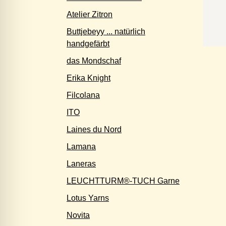
Atelier Zitron
Buttjebeyy ... natürlich
handgefärbt
das Mondschaf
Erika Knight
Filcolana
ITO
Laines du Nord
Lamana
Laneras
LEUCHTTURM®-TUCH Garne
Lotus Yarns
Novita