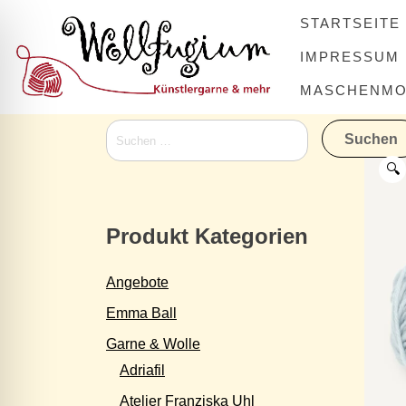
Skip
STARTSEITE
to
content
IMPRESSUM
MASCHENMOV
Suchen
nach:
🔍
Produkt Kategorien
Angebote
Emma Ball
Garne & Wolle
Adriafil
Atelier Franziska Uhl