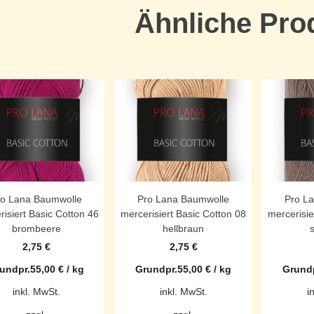
Ähnliche Pro
ro Lana Baumwolle
Pro Lana Baumwolle
Pro L
risiert Basic Cotton 46
mercerisiert Basic Cotton 08
mercerisie
brombeere
hellbraun
2,75
€
2,75
€
undpr.
55,00
€
/
kg
Grundpr.
55,00
€
/
kg
Grundp
inkl. MwSt.
inkl. MwSt.
i