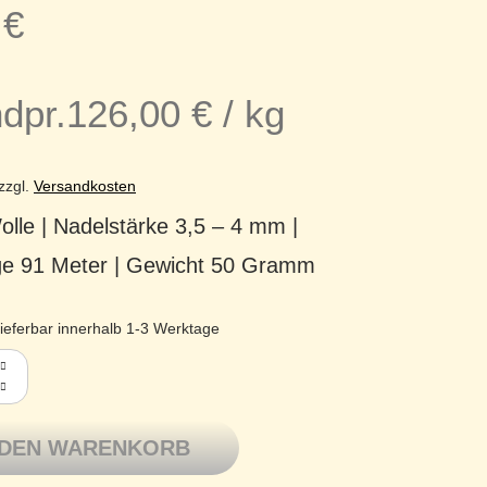
0
€
dpr.
126,00
€
/
kg
zzgl.
Versandkosten
lle | Nadelstärke 3,5 – 4 mm |
ge 91 Meter | Gewicht 50 Gramm
ieferbar innerhalb 1-3 Werktage
arn Peer Gynt Reine Wolle aus Norwegen 4-fädig dk 5811 arct
 DEN WARENKORB