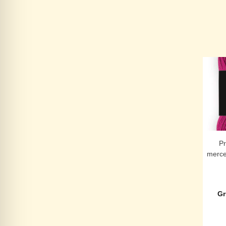
P
merce
Gr