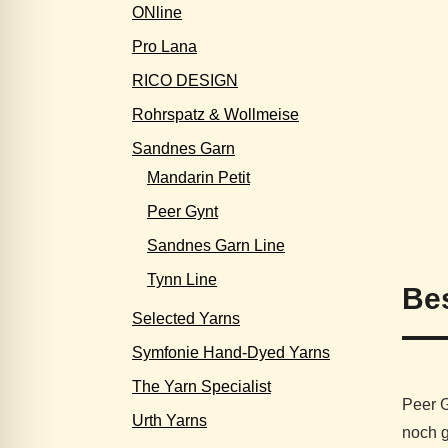
ONline
Pro Lana
RICO DESIGN
Rohrspatz & Wollmeise
Sandnes Garn
Mandarin Petit
Peer Gynt
Sandnes Garn Line
Tynn Line
Be
Selected Yarns
Symfonie Hand-Dyed Yarns
The Yarn Specialist
Peer G
Urth Yarns
noch g