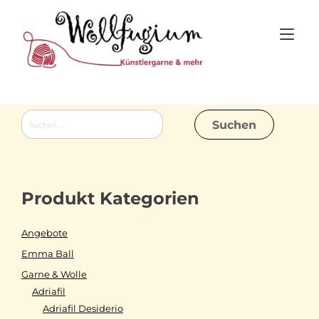
Skip
to
Tog
content
nav
Suchen
nach:
Produkt Kategorien
Angebote
Emma Ball
Garne & Wolle
Adriafil
Adriafil Desiderio