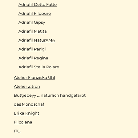
Adriafil Detto Fatto
Adriafil Filopuro
Adriafil Gipsy
Adriafil Matita
Adriafil NaturAMA
Adriafil Parigi
Adriafil Regina
Adriafil Stella Polare
Atelier Franziska Uhl
Atelier Zitron
Buttjebeyy ... natürlich handgefärbt
das Mondschaf
Erika Knight
Filcolana
ITO