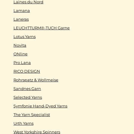
Laines du Nord
Lamana
Laneras
LEUCHTTURM®-TUCH Garne
Lotus Yarns
Novita
ONline
Pro Lana
RICO DESIGN
Rohrspatz & Wollmeise
Sandnes Garn
Selected Yarns
Symfonie Hand-Dyed Yarns
The Yarn Specialist
Urth Yarns
West Yorkshire Spinners