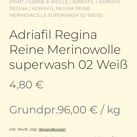
START
/
GARNE & WOLLE
/
ADRIAFIL
/
ADRIAFIL
REGINA
/ ADRIAFIL REGINA REINE
MERINOWOLLE SUPERWASH 02 WEISS
Adriafil Regina
Reine Merinowolle
superwash 02 Weiß
4,80
€
Grundpr.
96,00
€
/
kg
inkl. MwSt.
zzgl.
Versandkosten