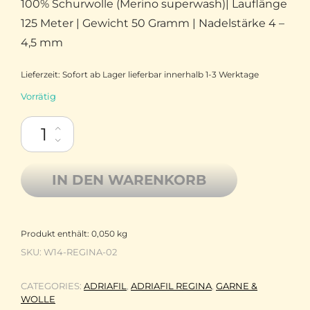
100% Schurwolle (Merino superwash)| Lauflänge
125 Meter | Gewicht 50 Gramm | Nadelstärke 4 –
4,5 mm
Lieferzeit:
Sofort ab Lager lieferbar innerhalb 1-3 Werktage
Vorrätig
Adriafil Regina Reine Merinowolle superwash 02 Weiß Menge
IN DEN WARENKORB
Produkt enthält: 0,050
kg
SKU:
W14-REGINA-02
CATEGORIES:
ADRIAFIL
,
ADRIAFIL REGINA
,
GARNE &
WOLLE