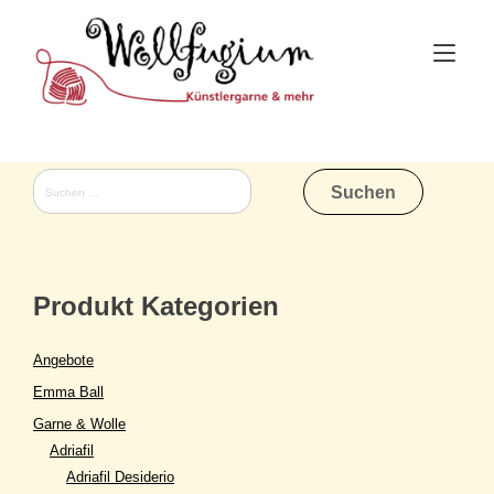
Skip
to
Tog
content
nav
Suchen
nach:
Produkt Kategorien
Angebote
Emma Ball
Garne & Wolle
Adriafil
Adriafil Desiderio