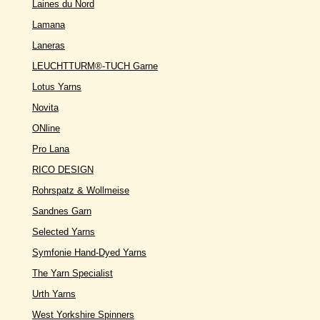
Laines du Nord
Lamana
Laneras
LEUCHTTURM®-TUCH Garne
Lotus Yarns
Novita
ONline
Pro Lana
RICO DESIGN
Rohrspatz & Wollmeise
Sandnes Garn
Selected Yarns
Symfonie Hand-Dyed Yarns
The Yarn Specialist
Urth Yarns
West Yorkshire Spinners