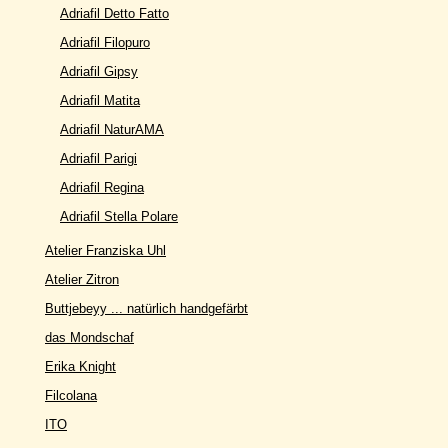
Adriafil Detto Fatto
Adriafil Filopuro
Adriafil Gipsy
Adriafil Matita
Adriafil NaturAMA
Adriafil Parigi
Adriafil Regina
Adriafil Stella Polare
Atelier Franziska Uhl
Atelier Zitron
Buttjebeyy ... natürlich handgefärbt
das Mondschaf
Erika Knight
Filcolana
ITO