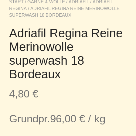
START
/
GARNE & WOLLE
/
ADRIAFIL
/
ADRIAFIL
REGINA
/ ADRIAFIL REGINA REINE MERINOWOLLE
SUPERWASH 18 BORDEAUX
Adriafil Regina Reine
Merinowolle
superwash 18
Bordeaux
4,80
€
Grundpr.
96,00
€
/
kg