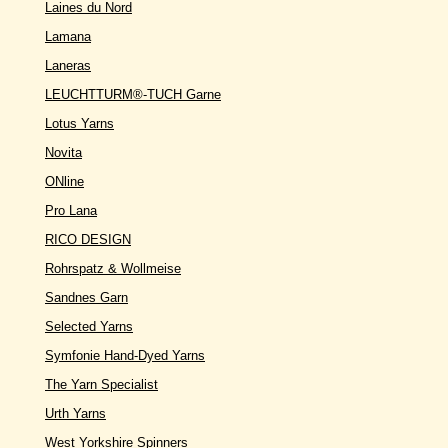
Laines du Nord
Lamana
Laneras
LEUCHTTURM®-TUCH Garne
Lotus Yarns
Novita
ONline
Pro Lana
RICO DESIGN
Rohrspatz & Wollmeise
Sandnes Garn
Selected Yarns
Symfonie Hand-Dyed Yarns
The Yarn Specialist
Urth Yarns
West Yorkshire Spinners