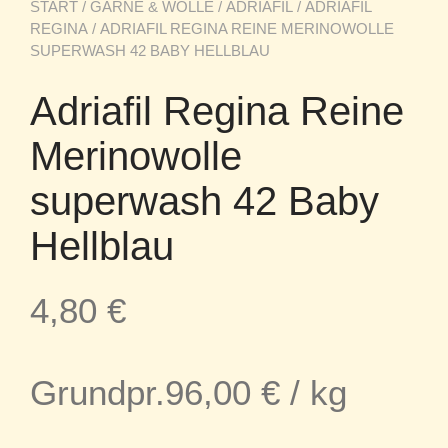
START
/
GARNE & WOLLE
/
ADRIAFIL
/
ADRIAFIL
REGINA
/ ADRIAFIL REGINA REINE MERINOWOLLE
SUPERWASH 42 BABY HELLBLAU
Adriafil Regina Reine
Merinowolle
superwash 42 Baby
Hellblau
4,80
€
Grundpr.
96,00
€
/
kg