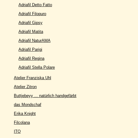
Adriafil Detto Fatto
Adriafil Filopuro
Adriafil Gipsy
Adriafil Matita
Adriafil NaturAMA
Adriafil Parigi
Adriafil Regina
Adriafil Stella Polare
Atelier Franziska Uhl
Atelier Zitron
Buttjebeyy ... natürlich handgefärbt
das Mondschaf
Erika Knight
Filcolana
ITO