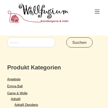
Skip
to
Tog
content
nav
Suchen
nach:
Produkt Kategorien
Angebote
Emma Ball
Garne & Wolle
Adriafil
Adriafil Desiderio