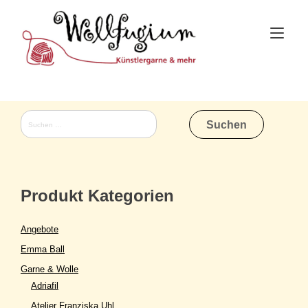
Skip
to
Tog
content
nav
Suchen
nach:
Produkt Kategorien
Angebote
Emma Ball
Garne & Wolle
Adriafil
Atelier Franziska Uhl