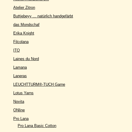
Atelier Zitron
Buttjebeyy ... natürlich handgefärbt
das Mondschaf
Erika Knight
Filcolana
ITO
Laines du Nord
Lamana
Laneras
LEUCHTTURM®-TUCH Garne
Lotus Yarns
Novita
ONline
Pro Lana
Pro Lana Basic Cotton