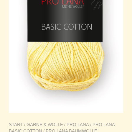
START
/
GARNE & WOLLE
/
PRO LANA
/
PRO LANA
BASIC COTTON
/ PRO LANA BAUMWOLLE