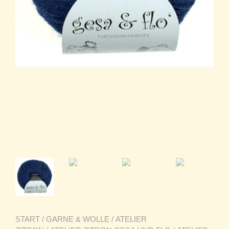
START
/
GARNE & WOLLE
/
ATELIER