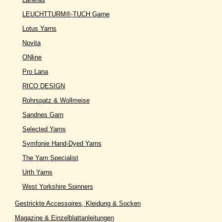
LEUCHTTURM®-TUCH Garne
Lotus Yarns
Novita
ONline
Pro Lana
RICO DESIGN
Rohrspatz & Wollmeise
Sandnes Garn
Selected Yarns
Symfonie Hand-Dyed Yarns
The Yarn Specialist
Urth Yarns
West Yorkshire Spinners
Gestrickte Accessoires, Kleidung & Socken
Magazine & Einzelblattanleitungen