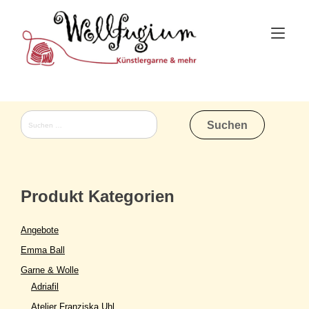
Skip
to
Tog
content
nav
Suchen
nach:
Produkt Kategorien
Angebote
Emma Ball
Garne & Wolle
Adriafil
Atelier Franziska Uhl