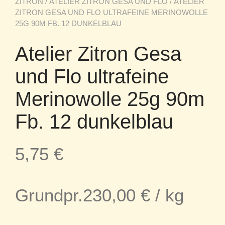
ZITRON
/
ATELIER ZITRON GESA UND FLO
/ ATELIER
ZITRON GESA UND FLO ULTRAFEINE MERINOWOLLE
25G 90M FB. 12 DUNKELBLAU
Atelier Zitron Gesa
und Flo ultrafeine
Merinowolle 25g 90m
Fb. 12 dunkelblau
5,75
€
Grundpr.
230,00
€
/
kg