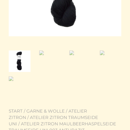
START
/
GARNE & WOLLE
/
ATELIER
ZITRON
/
ATELIER ZITRON TRAUMSEIDE
UNI
/ ATELIER ZITRON MAULBEERHASPELSEIDE