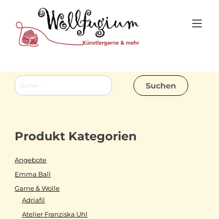
Skip
to
Tog
content
nav
Suchen
nach:
Produkt Kategorien
Angebote
Emma Ball
Garne & Wolle
Adriafil
Atelier Franziska Uhl