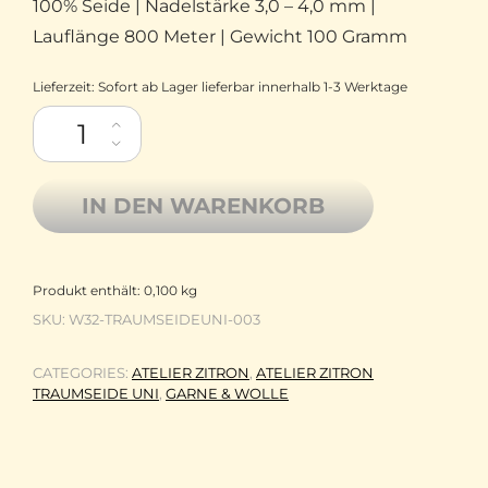
100% Seide | Nadelstärke 3,0 – 4,0 mm |
Lauflänge 800 Meter | Gewicht 100 Gramm
Lieferzeit:
Sofort ab Lager lieferbar innerhalb 1-3 Werktage
Atelier Zitron Maulbeerhaspelseide Traumseide Uni 003 anthra
IN DEN WARENKORB
Produkt enthält: 0,100
kg
SKU:
W32-TRAUMSEIDEUNI-003
CATEGORIES:
ATELIER ZITRON
,
ATELIER ZITRON
TRAUMSEIDE UNI
,
GARNE & WOLLE