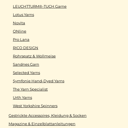
LEUCHTTURM®-TUCH Garne
Lotus Yarns
Novita
ONline
Pro Lana
RICO DESIGN
Rohrspatz & Wollmeise
Sandnes Garn
Selected Yarns
Symfonie Hand-Dyed Yarns
The Yarn Specialist
Urth Yarns
West Yorkshire Spinners
Gestrickte Accessoires, Kleidung & Socken
Magazine & Einzelblattanleitungen