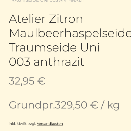
TRAUMSEIDE UNI 003 ANTHRAZIT
Atelier Zitron
Maulbeerhaspelseid
Traumseide Uni
003 anthrazit
32,95
€
Grundpr.
329,50
€
/
kg
inkl. MwSt.
zzgl.
Versandkosten