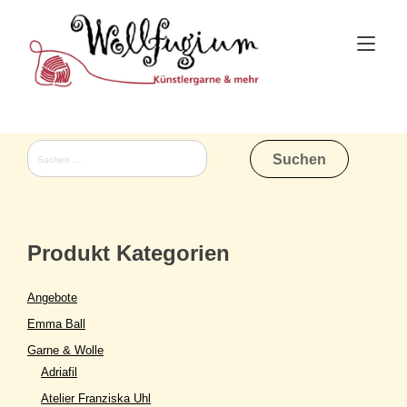
Skip
to
Tog
content
nav
Suchen
nach:
Produkt Kategorien
Angebote
Emma Ball
Garne & Wolle
Adriafil
Atelier Franziska Uhl