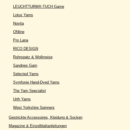
LEUCHTTURM®-TUCH Garne
Lotus Yarns
Novita
ONline
Pro Lana
RICO DESIGN
Rohrspatz & Wollmeise
Sandnes Garn
Selected Yarns
Symfonie Hand-Dyed Yarns
The Yarn Specialist
Urth Yarns
West Yorkshire Spinners
Gestrickte Accessoires, Kleidung & Socken
Magazine & Einzelblattanleitungen