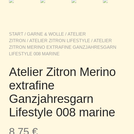
START
/
GARNE & WOLLE
/
ATELIER
ZITRON
/
ATELIER ZITRON LIFESTYLE
/ ATELIER
ZITRON MERINO EXTRAFINE GANZJAHRESGARN
LIFESTYLE 008 MARINE
Atelier Zitron Merino
extrafine
Ganzjahresgarn
Lifestyle 008 marine
8,75
€