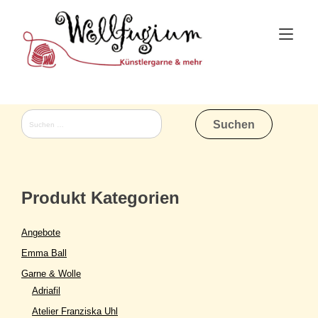
Skip
to
Tog
content
nav
Suchen
nach:
Produkt Kategorien
Angebote
Emma Ball
Garne & Wolle
Adriafil
Atelier Franziska Uhl