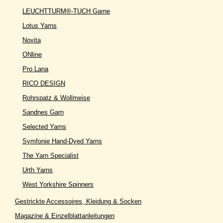
LEUCHTTURM®-TUCH Garne
Lotus Yarns
Novita
ONline
Pro Lana
RICO DESIGN
Rohrspatz & Wollmeise
Sandnes Garn
Selected Yarns
Symfonie Hand-Dyed Yarns
The Yarn Specialist
Urth Yarns
West Yorkshire Spinners
Gestrickte Accessoires, Kleidung & Socken
Magazine & Einzelblattanleitungen