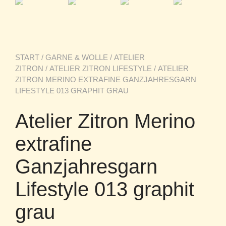
START
/
GARNE & WOLLE
/
ATELIER
ZITRON
/
ATELIER ZITRON LIFESTYLE
/ ATELIER
ZITRON MERINO EXTRAFINE GANZJAHRESGARN
LIFESTYLE 013 GRAPHIT GRAU
Atelier Zitron Merino
extrafine
Ganzjahresgarn
Lifestyle 013 graphit
grau