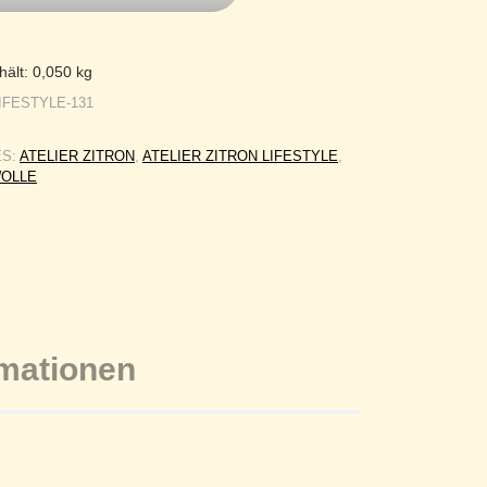
hält: 0,050
kg
IFESTYLE-131
ES:
ATELIER ZITRON
,
ATELIER ZITRON LIFESTYLE
,
WOLLE
rmationen