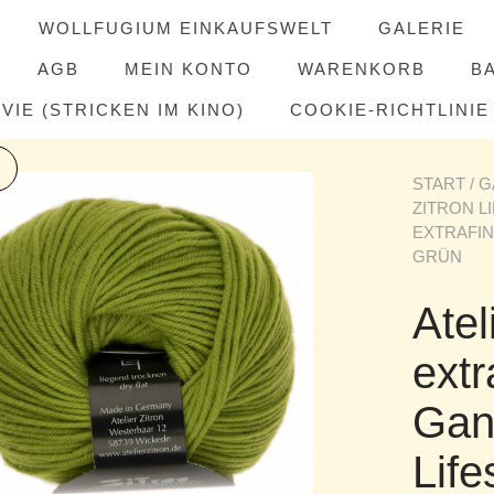
WOLLFUGIUM EINKAUFSWELT
GALERIE
AGB
MEIN KONTO
WARENKORB
B
IE (STRICKEN IM KINO)
COOKIE-RICHTLINIE 
START
/
G
ZITRON L
EXTRAFIN
GRÜN
Atel
extr
Gan
Life