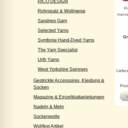
RICO DESIGN
P
Rohrspatz & Wollmeise
merce
Sandnes Garn
Selected Yarns
Gr
Symfonie Hand-Dyed Yarns
The Yarn Specialist
Urth Yarns
West Yorkshire Spinners
Liefer
Gestrickte Accessoires, Kleidung &
Prod
Socken
I
Magazine & Einzelblattanleitungen
Nadeln & Mehr
Sockenwolle
Wollfest Artikel