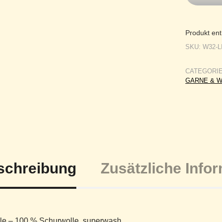
Produkt ent
SKU:
W32-L
CATEGORI
GARNE & 
schreibung
Zusätzliche Info
yle – 100 % Schurwolle, superwash