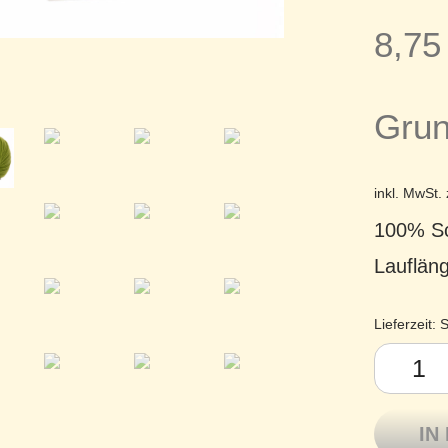
8,7
Grun
inkl. MwSt.
100% Sc
Lauflän
Lieferzeit:
S
Atelier Zi
IN