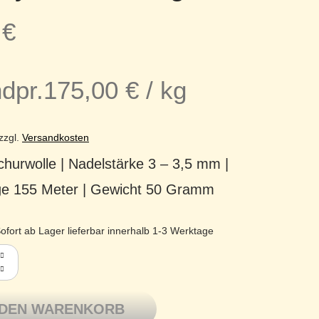
5
€
dpr.
175,00
€
/
kg
zzgl.
Versandkosten
hurwolle | Nadelstärke 3 – 3,5 mm |
ge 155 Meter | Gewicht 50 Gramm
ofort ab Lager lieferbar innerhalb 1-3 Werktage
tron Merino extrafine Ganzjahresgarn Lifestyle 131 kiwi grün Me
 DEN WARENKORB