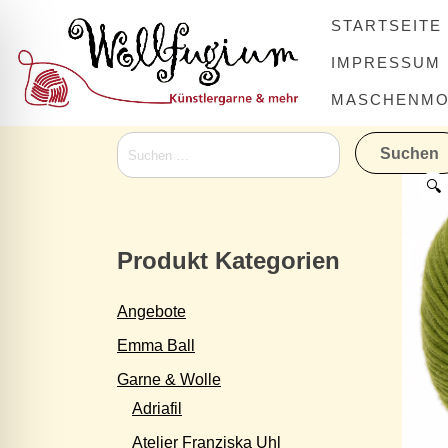
Skip
STARTSEITE
to
content
IMPRESSUM
MASCHENMOV
Suchen
nach:
🔍
Produkt Kategorien
Angebote
Emma Ball
Garne & Wolle
Adriafil
Atelier Franziska Uhl