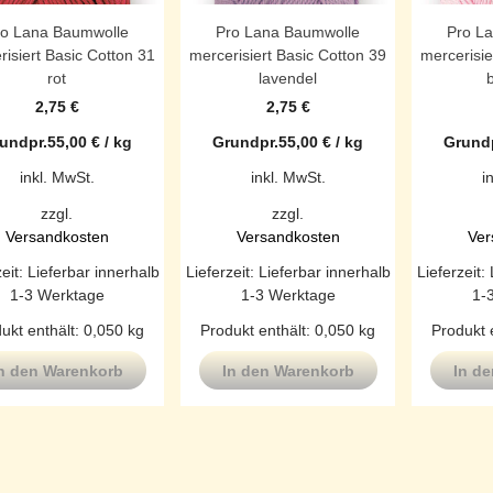
ro Lana Baumwolle
Pro Lana Baumwolle
Pro L
risiert Basic Cotton 31
mercerisiert Basic Cotton 39
mercerisie
rot
lavendel
2,75
€
2,75
€
undpr.
55,00
€
/
kg
Grundpr.
55,00
€
/
kg
Grundp
inkl. MwSt.
inkl. MwSt.
i
zzgl.
zzgl.
Versandkosten
Versandkosten
Ver
zeit:
Lieferbar innerhalb
Lieferzeit:
Lieferbar innerhalb
Lieferzeit:
1-3 Werktage
1-3 Werktage
1-
ukt enthält: 0,050
kg
Produkt enthält: 0,050
kg
Produkt 
n den Warenkorb
In den Warenkorb
In d