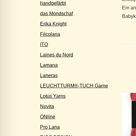
handgefärbt
Ein an
das Mondschaf
Babyk
Erika Knight
Filcolana
ITO
Laines du Nord
Lamana
Laneras
LEUCHTTURM®-TUCH Garne
Lotus Yarns
Novita
ONline
Pro Lana