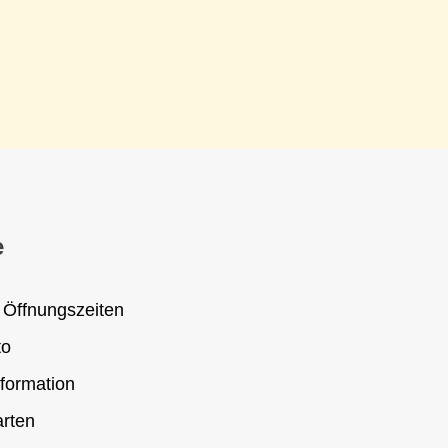
e
 Öffnungszeiten
to
formation
rten