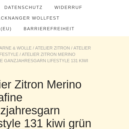
DATENSCHUTZ
WIDERRUF
ACKNANGER WOLLFEST
(EU)
BARRIEREFREIHEIT
ARNE & WOLLE
/
ATELIER ZITRON
/
ATELIER
IFESTYLE
/ ATELIER ZITRON MERINO
E GANZJAHRESGARN LIFESTYLE 131 KIWI
ier Zitron Merino
afine
zjahresgarn
style 131 kiwi grün