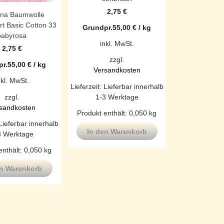
2,75
€
ana Baumwolle
rt Basic Cotton 33
Grundpr.
55,00
€
/
kg
babyrosa
inkl. MwSt.
2,75
€
zzgl.
r.
55,00
€
/
kg
Versandkosten
nkl. MwSt.
Lieferzeit:
Lieferbar innerhalb
1-3 Werktage
zzgl.
sandkosten
Produkt enthält: 0,050
kg
Lieferbar innerhalb
In den Warenkorb
3 Werktage
enthält: 0,050
kg
en Warenkorb