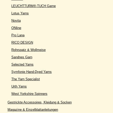
LEUCHTTURM®-TUCH Garne
Lotus Yarns
Novita
ONline
Pro Lana
RICO DESIGN
Rohrspatz & Wollmeise
Sandnes Garn
Selected Yarns
Symfonie Hand-Dyed Yarns
The Yarn Specialist
Urth Yarns
West Yorkshire Spinners
Gestrickte Accessoires, Kleidung & Socken
Magazine & Einzelblattanleitungen