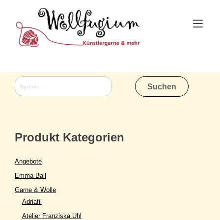
Skip
to
Tog
content
nav
Suchen
nach:
Produkt Kategorien
Angebote
Emma Ball
Garne & Wolle
Adriafil
Atelier Franziska Uhl