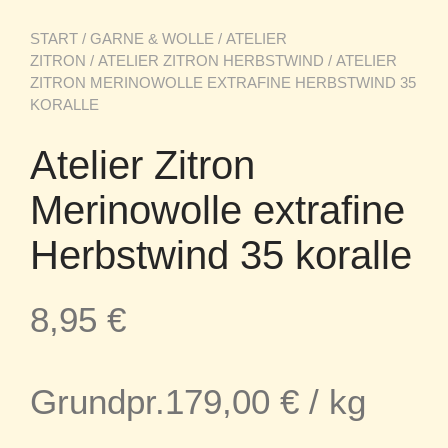
START
/
GARNE & WOLLE
/
ATELIER
ZITRON
/
ATELIER ZITRON HERBSTWIND
/ ATELIER
ZITRON MERINOWOLLE EXTRAFINE HERBSTWIND 35
KORALLE
Atelier Zitron
Merinowolle extrafine
Herbstwind 35 koralle
8,95
€
Grundpr.
179,00
€
/
kg