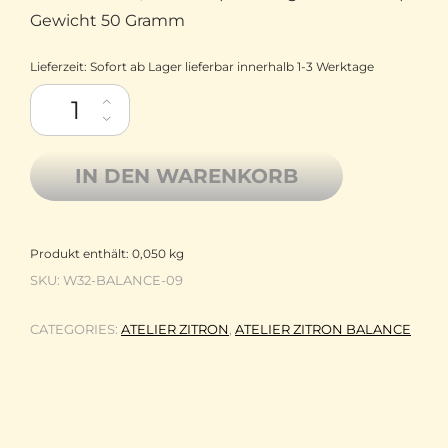
Gewicht 50 Gramm
Lieferzeit:
Sofort ab Lager lieferbar innerhalb 1-3 Werktage
Atelier Zitron Merinowolle extrafine mit Tencel Balance 09 sch
IN DEN WARENKORB
Produkt enthält: 0,050
kg
SKU:
W32-BALANCE-09
CATEGORIES:
ATELIER ZITRON
,
ATELIER ZITRON BALANCE