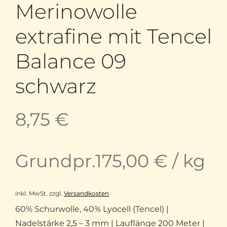
Merinowolle
extrafine mit Tencel
Balance 09
schwarz
8,75
€
Grundpr.
175,00
€
/
kg
inkl. MwSt.
zzgl.
Versandkosten
60% Schurwolle, 40% Lyocell (Tencel) |
Nadelstärke 2,5 – 3 mm | Lauflänge 200 Meter |