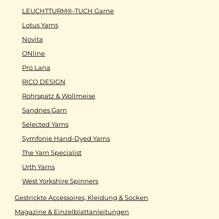
LEUCHTTURM®-TUCH Garne
Lotus Yarns
Novita
ONline
Pro Lana
RICO DESIGN
Rohrspatz & Wollmeise
Sandnes Garn
Selected Yarns
Symfonie Hand-Dyed Yarns
The Yarn Specialist
Urth Yarns
West Yorkshire Spinners
Gestrickte Accessoires, Kleidung & Socken
Magazine & Einzelblattanleitungen