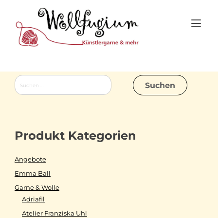
Skip
to
Tog
content
nav
Suchen
nach:
Produkt Kategorien
Angebote
Emma Ball
Garne & Wolle
Adriafil
Atelier Franziska Uhl