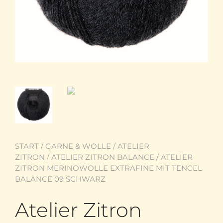
START
/
GARNE & WOLLE
/
ATELIER
ZITRON
/
ATELIER ZITRON BALANCE
/ ATELIER
ZITRON MERINOWOLLE EXTRAFINE MIT TENCEL
BALANCE 09 SCHWARZ
Atelier Zitron