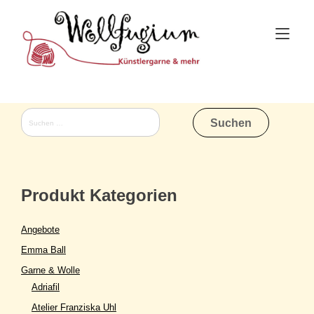
Skip
to
Tog
content
nav
Suchen
nach:
Produkt Kategorien
Angebote
Emma Ball
Garne & Wolle
Adriafil
Atelier Franziska Uhl