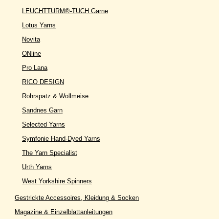
LEUCHTTURM®-TUCH Garne
Lotus Yarns
Novita
ONline
Pro Lana
RICO DESIGN
Rohrspatz & Wollmeise
Sandnes Garn
Selected Yarns
Symfonie Hand-Dyed Yarns
The Yarn Specialist
Urth Yarns
West Yorkshire Spinners
Gestrickte Accessoires, Kleidung & Socken
Magazine & Einzelblattanleitungen