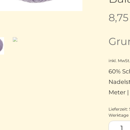
8,7
Gru
inkl. MwSt
60% Sch
Nadelst
Meter 
Lieferzeit:
Werktage
Atelier Z