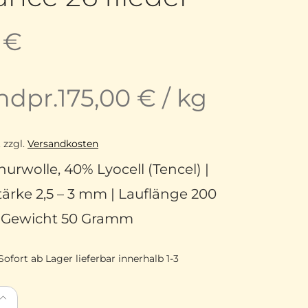
5
€
ndpr.
175,00
€
/
kg
.
zzgl.
Versandkosten
urwolle, 40% Lyocell (Tencel) |
ärke 2,5 – 3 mm | Lauflänge 200
| Gewicht 50 Gramm
Sofort ab Lager lieferbar innerhalb 1-3
itron Merinowolle extrafine mit Tencel Balance 26 fliede