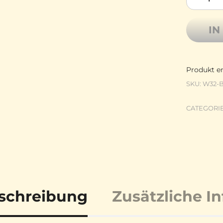
IN
Produkt en
SKU:
W32-
CATEGORI
schreibung
Zusätzliche I