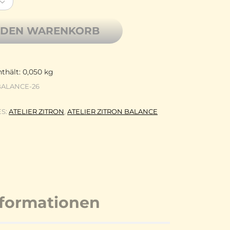
 DEN WARENKORB
thält: 0,050
kg
BALANCE-26
ES:
ATELIER ZITRON
,
ATELIER ZITRON BALANCE
nformationen