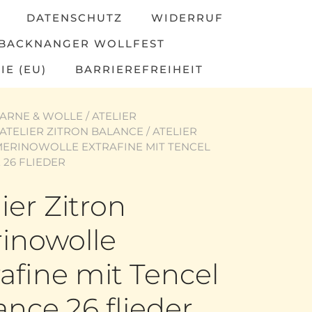
DATENSCHUTZ
WIDERRUF
BACKNANGER WOLLFEST
IE (EU)
BARRIEREFREIHEIT
ARNE & WOLLE
/
ATELIER
ATELIER ZITRON BALANCE
/ ATELIER
MERINOWOLLE EXTRAFINE MIT TENCEL
 26 FLIEDER
ier Zitron
inowolle
rafine mit Tencel
ance 26 flieder