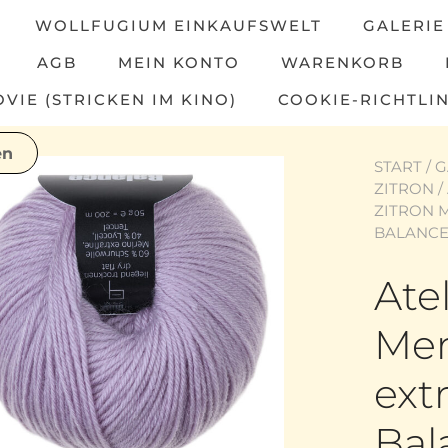
WOLLFUGIUM EINKAUFSWELT
GALERIE
AGB
MEIN KONTO
WARENKORB
IE (STRICKEN IM KINO)
COOKIE-RICHTLIN
START
/
G
ZITRON
/
ZITRON 
BALANCE
Atel
Mer
ext
Bal