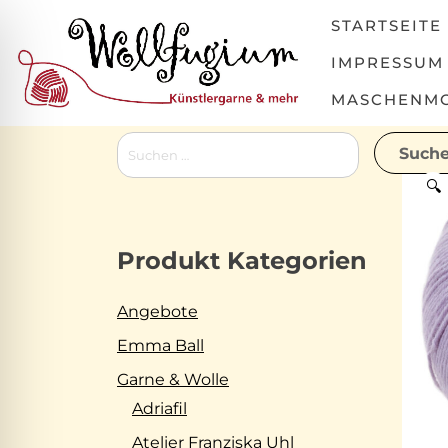
Skip
STARTSEITE
to
content
IMPRESSUM
MASCHENMOV
Suchen
nach:
🔍
Produkt Kategorien
Angebote
Emma Ball
Garne & Wolle
Adriafil
Atelier Franziska Uhl