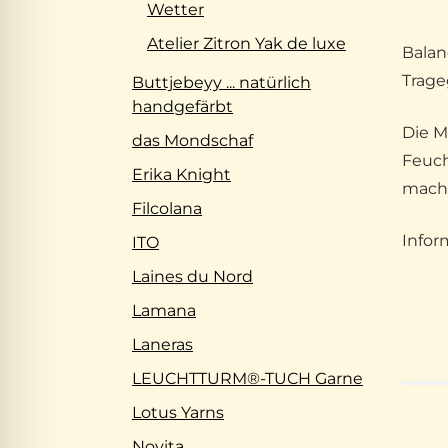
Wetter
Atelier Zitron Yak de luxe
Balan
Trage
Buttjebeyy ... natürlich
handgefärbt
Die M
das Mondschaf
Feuch
Erika Knight
mach
Filcolana
Infor
ITO
Laines du Nord
Lamana
Laneras
LEUCHTTURM®-TUCH Garne
Lotus Yarns
Novita