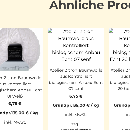
Ähnliche Pro
Atelier Zitron Baumwolle
Atelier 
aus kontrolliert
aus 
er Zitron Baumwolle
biologischem Anbau Echt
biologis
aus kontrolliert
07 senf
20 hel
gischem Anbau Echt
6,75
€
01 weiß
6,75
€
Grundpr.
135,00
€
/
kg
Grundp
ndpr.
135,00
€
/
kg
inkl. MwSt.
in
inkl. MwSt.
zzgl.