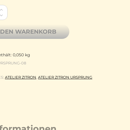
Zitron Merinowolle extrafine Tasmanian Wool Ursprung 0
 DEN WARENKORB
thält: 0,050
kg
URSPRUNG-08
ES:
ATELIER ZITRON
,
ATELIER ZITRON URSPRUNG
nformationen