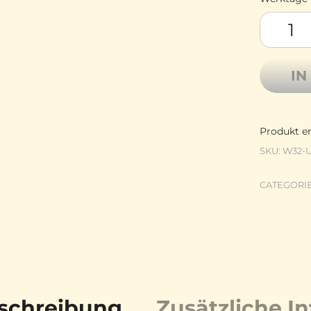
Atelier 
IN
Produkt en
SKU:
W32-
CATEGORI
schreibung
Zusätzliche I