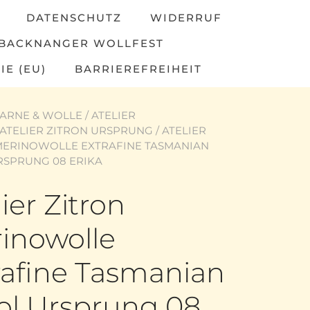
DATENSCHUTZ
WIDERRUF
BACKNANGER WOLLFEST
IE (EU)
BARRIEREFREIHEIT
ARNE & WOLLE
/
ATELIER
ATELIER ZITRON URSPRUNG
/ ATELIER
MERINOWOLLE EXTRAFINE TASMANIAN
SPRUNG 08 ERIKA
ier Zitron
inowolle
rafine Tasmanian
l Ursprung 08