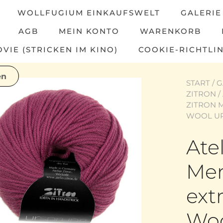
WOLLFUGIUM EINKAUFSWELT
GALERIE
AGB
MEIN KONTO
WARENKORB
IE (STRICKEN IM KINO)
COOKIE-RICHTLIN
START
/
G
ZITRON
/
ZITRON 
WOOL UR
Atel
Mer
ext
Woo