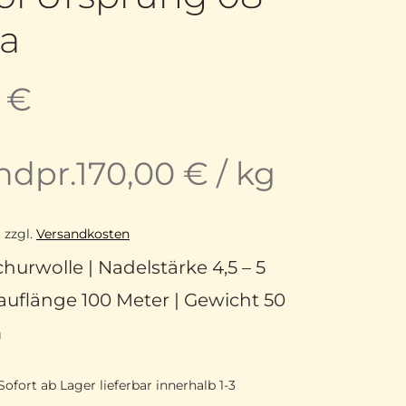
ka
0
€
ndpr.
170,00
€
/
kg
.
zzgl.
Versandkosten
hurwolle | Nadelstärke 4,5 – 5
uflänge 100 Meter | Gewicht 50
m
Sofort ab Lager lieferbar innerhalb 1-3