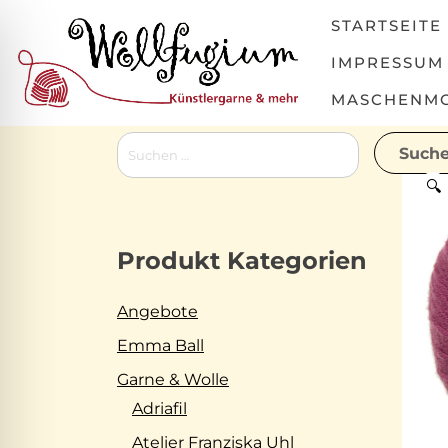
Skip
STARTSEITE
to
content
IMPRESSUM
MASCHENMOV
Suchen
nach:
🔍
Produkt Kategorien
Angebote
Emma Ball
Garne & Wolle
Adriafil
Atelier Franziska Uhl