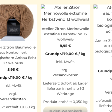
Atelier Zitron Merinowolle
extrafine Herbstwind 13
wollweiß
Atelier 
8,95
€
aus 
er Zitron Baumwolle
biologis
aus kontrolliert
Grundpr.
179,00
€
/
kg
gischem Anbau Echt
inkl. MwSt.
23 walnuss
5,95
€
zzgl.
Grundp
Versandkosten
ndpr.
119,00
€
/
kg
in
Lieferzeit:
Sofort ab Lager
inkl. MwSt.
lieferbar innerhalb 1-3
Ver
Werktage
zzgl.
Versandkosten
Lieferzeit
Produkt enthält: 0,050
kg
lieferb
kt enthält: 0,050
kg
W
In den Warenkorb