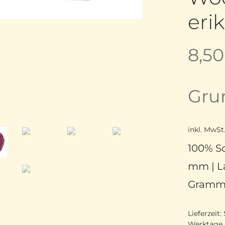
eri
8,5
Gru
inkl. MwSt
100% Sc
mm | La
Gram
Lieferzeit:
Werktage