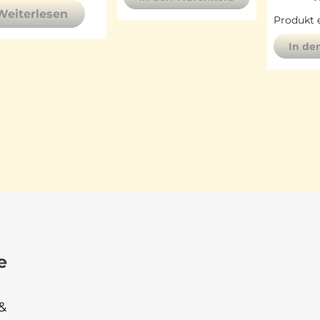
Weiterlesen
Produkt e
In de
e
&