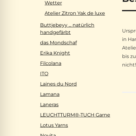
Wetter
Atelier Zitron Yak de luxe
Buttjebeyy ... natürlich
Urspr
handgefärbt
in Han
das Mondschaf
Ateli
Erika Knight
bis z
Filcolana
nicht!
ITO
Laines du Nord
Lamana
Laneras
LEUCHTTURM®-TUCH Garne
Lotus Yarns
Novita