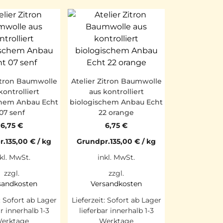
Zitron Baumwolle
Atelier Zitron Baumwolle
kontrolliert
aus kontrolliert
chem Anbau Echt
biologischem Anbau Echt
07 senf
22 orange
6,75
€
6,75
€
r.
135,00
€
/
kg
Grundpr.
135,00
€
/
kg
kl. MwSt.
inkl. MwSt.
zzgl.
zzgl.
sandkosten
Versandkosten
:
Sofort ab Lager
Lieferzeit:
Sofort ab Lager
ar innerhalb 1-3
lieferbar innerhalb 1-3
erktage
Werktage