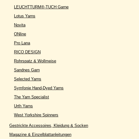
LEUCHTTURM®-TUCH Garne
Lotus Yarns
Novita
ONline
Pro Lana
RICO DESIGN
Rohrspatz & Wollmeise
Sandnes Garn
Selected Yarns
Symfonie Hand-Dyed Yarns
The Yarn Specialist
Urth Yarns
West Yorkshire Spinners
Gestrickte Accessoires, Kleidung & Socken
Magazine & Einzelblattanleitungen