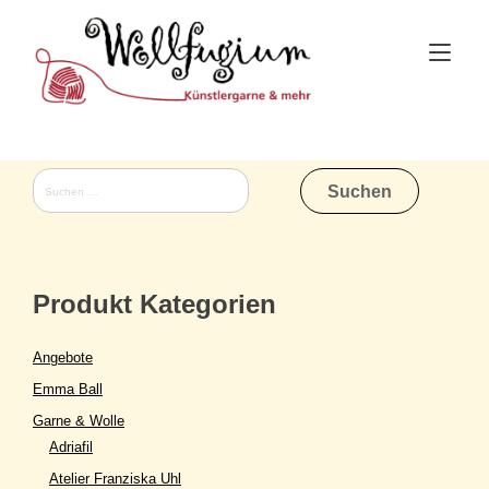
Skip
to
Tog
content
nav
Suchen
nach:
Produkt Kategorien
Angebote
Emma Ball
Garne & Wolle
Adriafil
Atelier Franziska Uhl