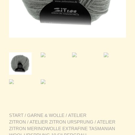
START
/
GARNE & WOLLE
/
ATELIER
ZITRON
/
ATELIER ZITRON URSPRUNG
/ ATELIER
ZITRON MERINOWOLLE EXTRAFINE TASMANIAN