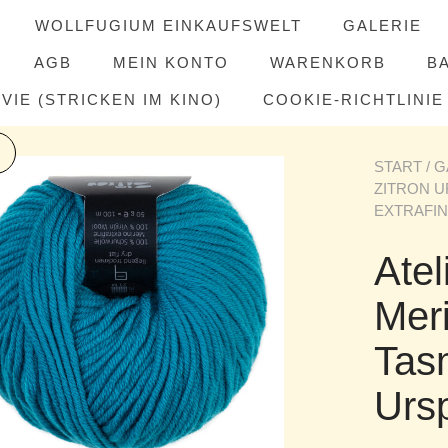
WOLLFUGIUM EINKAUFSWELT
GALERIE
AGB
MEIN KONTO
WARENKORB
B
IE (STRICKEN IM KINO)
COOKIE-RICHTLINIE 
START
/
G
ZITRON 
EXTRAFIN
Atel
Meri
Tas
Ursp