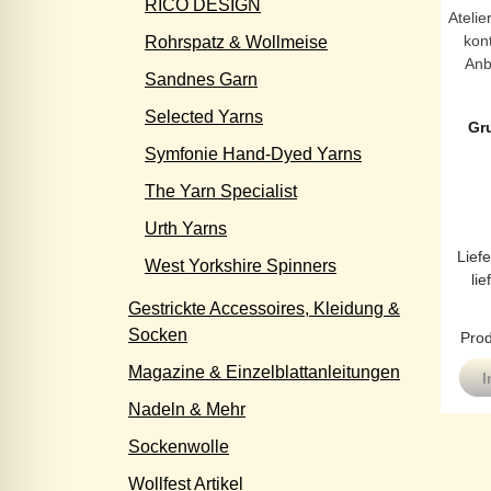
RICO DESIGN
Atelie
kont
Rohrspatz & Wollmeise
Anb
Sandnes Garn
Selected Yarns
Gr
Symfonie Hand-Dyed Yarns
The Yarn Specialist
Urth Yarns
Liefe
West Yorkshire Spinners
lie
Gestrickte Accessoires, Kleidung &
Socken
Prod
Magazine & Einzelblattanleitungen
I
Nadeln & Mehr
Sockenwolle
Wollfest Artikel