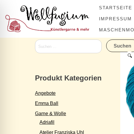
Skip
STARTSEITE
to
content
IMPRESSUM
MASCHENMOV
Suchen
nach:
🔍
Produkt Kategorien
Angebote
Emma Ball
Garne & Wolle
Adriafil
Atelier Franziska Uhl