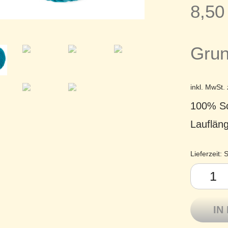
8,5
Grun
inkl. MwSt.
100% Sc
Lauflän
Lieferzeit:
S
Atelier Zi
IN