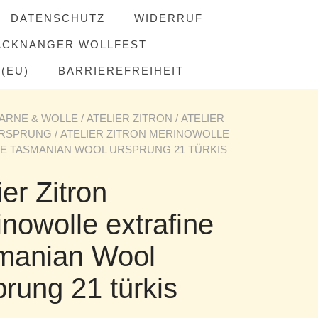
DATENSCHUTZ
WIDERRUF
ACKNANGER WOLLFEST
(EU)
BARRIEREFREIHEIT
ARNE & WOLLE
/
ATELIER ZITRON
/
ATELIER
URSPRUNG
/ ATELIER ZITRON MERINOWOLLE
E TASMANIAN WOOL URSPRUNG 21 TÜRKIS
ier Zitron
nowolle extrafine
manian Wool
rung 21 türkis