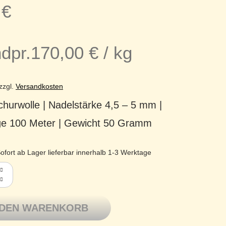
0
€
dpr.
170,00
€
/
kg
zzgl.
Versandkosten
hurwolle | Nadelstärke 4,5 – 5 mm |
ge 100 Meter | Gewicht 50 Gramm
ofort ab Lager lieferbar innerhalb 1-3 Werktage
tron Merinowolle extrafine Tasmanian Wool Ursprung 21 türkis 
 DEN WARENKORB