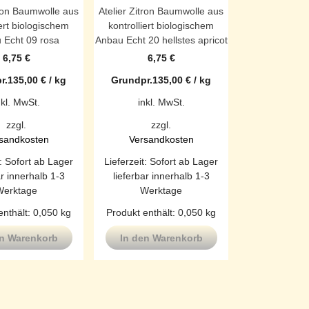
tron Baumwolle aus
Atelier Zitron Baumwolle aus
iert biologischem
kontrolliert biologischem
 Echt 09 rosa
Anbau Echt 20 hellstes apricot
6,75
€
6,75
€
r.
135,00
€
/
kg
Grundpr.
135,00
€
/
kg
nkl. MwSt.
inkl. MwSt.
zzgl.
zzgl.
sandkosten
Versandkosten
t:
Sofort ab Lager
Lieferzeit:
Sofort ab Lager
ar innerhalb 1-3
lieferbar innerhalb 1-3
Werktage
Werktage
enthält: 0,050
kg
Produkt enthält: 0,050
kg
en Warenkorb
In den Warenkorb