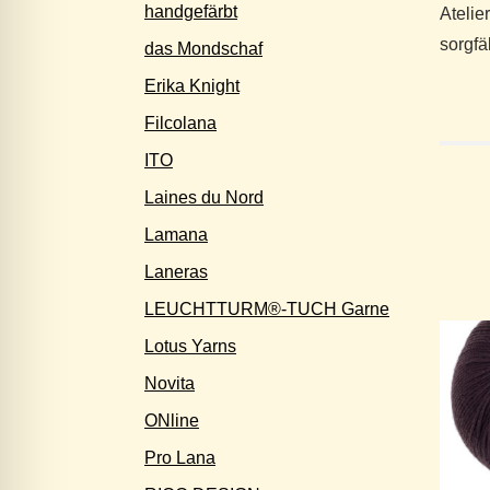
handgefärbt
Atelie
sorgfä
das Mondschaf
Erika Knight
Filcolana
ITO
Laines du Nord
Lamana
Laneras
LEUCHTTURM®-TUCH Garne
Lotus Yarns
Novita
ONline
Pro Lana