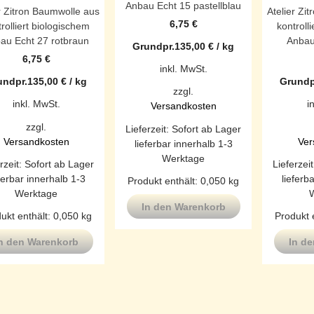
Anbau Echt 15 pastellblau
r Zitron Baumwolle aus
Atelier Zi
6,75
€
rolliert biologischem
kontroll
au Echt 27 rotbraun
Anbau
Grundpr.
135,00
€
/
kg
6,75
€
inkl. MwSt.
undpr.
135,00
€
/
kg
Grundp
zzgl.
inkl. MwSt.
i
Versandkosten
zzgl.
Lieferzeit:
Sofort ab Lager
Versandkosten
Ver
lieferbar innerhalb 1-3
Werktage
rzeit:
Sofort ab Lager
Lieferzei
ferbar innerhalb 1-3
lieferb
Produkt enthält: 0,050
kg
Werktage
In den Warenkorb
ukt enthält: 0,050
kg
Produkt 
n den Warenkorb
In d