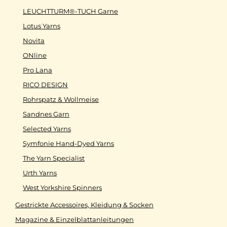
LEUCHTTURM®-TUCH Garne
Lotus Yarns
Novita
ONline
Pro Lana
RICO DESIGN
Rohrspatz & Wollmeise
Sandnes Garn
Selected Yarns
Symfonie Hand-Dyed Yarns
The Yarn Specialist
Urth Yarns
West Yorkshire Spinners
Gestrickte Accessoires, Kleidung & Socken
Magazine & Einzelblattanleitungen