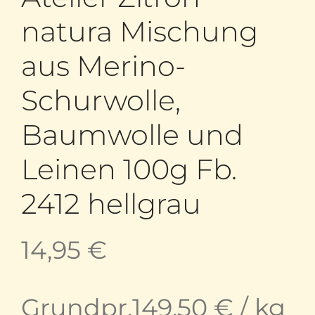
natura Mischung
aus Merino-
Schurwolle,
Baumwolle und
Leinen 100g Fb.
2412 hellgrau
14,95
€
Grundpr.
149,50
€
/
kg