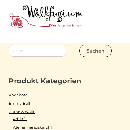
Skip
to
Tog
content
nav
Suchen
nach:
Produkt Kategorien
Angebote
Emma Ball
Garne & Wolle
Adriafil
Atelier Franziska Uhl