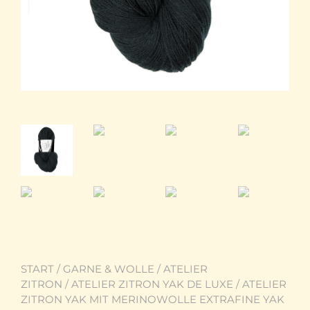
START
/
GARNE & WOLLE
/
ATELIER
ZITRON
/
ATELIER ZITRON YAK DE LUXE
/ ATELIER
ZITRON YAK MIT MERINOWOLLE EXTRAFINE YAK