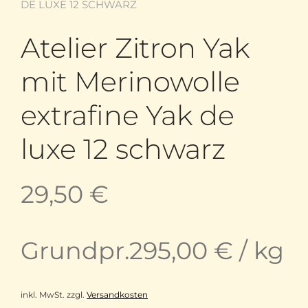
DE LUXE 12 SCHWARZ
Atelier Zitron Yak
mit Merinowolle
extrafine Yak de
luxe 12 schwarz
29,50
€
Grundpr.
295,00
€
/
kg
inkl. MwSt.
zzgl.
Versandkosten