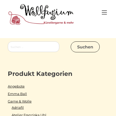
Skip
to
Tog
content
nav
Suchen
nach:
Produkt Kategorien
Angebote
Emma Ball
Garne & Wolle
Adriafil
Atelier Franziska Uhl