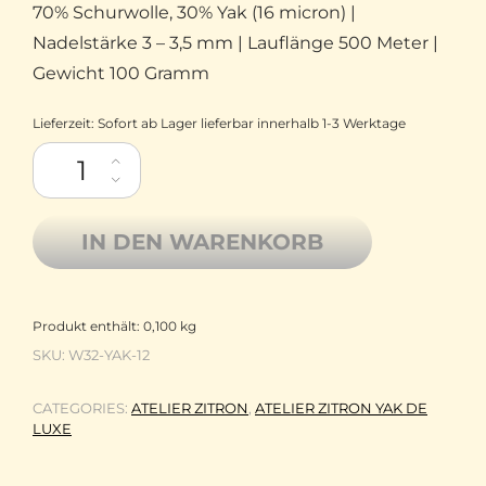
70% Schurwolle, 30% Yak (16 micron) |
Nadelstärke 3 – 3,5 mm | Lauflänge 500 Meter |
Gewicht 100 Gramm
Lieferzeit:
Sofort ab Lager lieferbar innerhalb 1-3 Werktage
Atelier Zitron Yak mit Merinowolle extrafine Yak de luxe 12 sch
IN DEN WARENKORB
Produkt enthält: 0,100
kg
SKU:
W32-YAK-12
CATEGORIES:
ATELIER ZITRON
,
ATELIER ZITRON YAK DE
LUXE