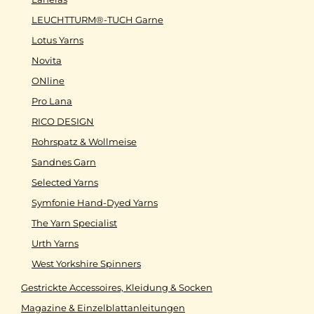
LEUCHTTURM®-TUCH Garne
Lotus Yarns
Novita
ONline
Pro Lana
RICO DESIGN
Rohrspatz & Wollmeise
Sandnes Garn
Selected Yarns
Symfonie Hand-Dyed Yarns
The Yarn Specialist
Urth Yarns
West Yorkshire Spinners
Gestrickte Accessoires, Kleidung & Socken
Magazine & Einzelblattanleitungen