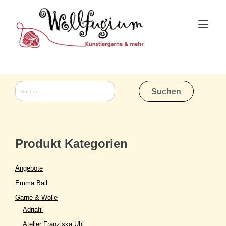
Skip
to
Tog
content
nav
Suchen
nach:
Produkt Kategorien
Angebote
Emma Ball
Garne & Wolle
Adriafil
Atelier Franziska Uhl