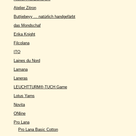
Atelier Zitron
Buttjebeyy ... natürlich handgefärbt
das Mondschaf
Erika Knight
Filcolana
ITO
Laines du Nord
Lamana
Laneras
LEUCHTTURM®-TUCH Garne
Lotus Yarns
Novita
ONline
Pro Lana
Pro Lana Basic Cotton