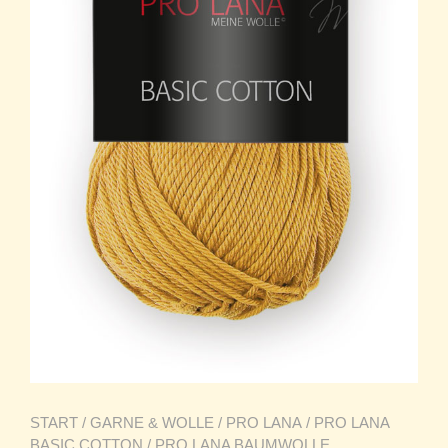
START
/
GARNE & WOLLE
/
PRO LANA
/
PRO LANA
BASIC COTTON
/ PRO LANA BAUMWOLLE