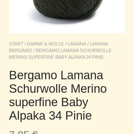
START
/
GARNE & WOLLE
/
LAMANA
/
LAMANA
BERGAMO
/ BERGAMO LAMANA SCHURWOLLE
MERINO SUPERFINE BABY ALPAKA 34 PINIE
Bergamo Lamana
Schurwolle Merino
superfine Baby
Alpaka 34 Pinie