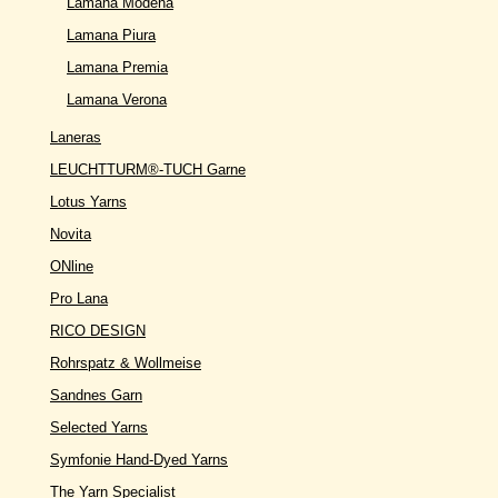
Lamana Modena
Lamana Piura
Lamana Premia
Lamana Verona
Laneras
LEUCHTTURM®-TUCH Garne
Lotus Yarns
Novita
ONline
Pro Lana
RICO DESIGN
Rohrspatz & Wollmeise
Sandnes Garn
Selected Yarns
Symfonie Hand-Dyed Yarns
The Yarn Specialist