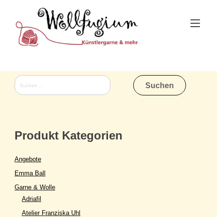
Skip
to
Tog
content
nav
Suchen
nach:
Produkt Kategorien
Angebote
Emma Ball
Garne & Wolle
Adriafil
Atelier Franziska Uhl