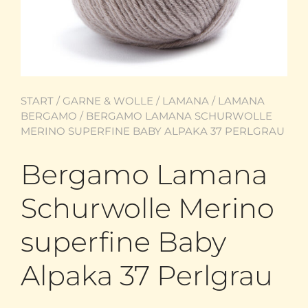
START
/
GARNE & WOLLE
/
LAMANA
/
LAMANA
BERGAMO
/ BERGAMO LAMANA SCHURWOLLE
MERINO SUPERFINE BABY ALPAKA 37 PERLGRAU
Bergamo Lamana
Schurwolle Merino
superfine Baby
Alpaka 37 Perlgrau