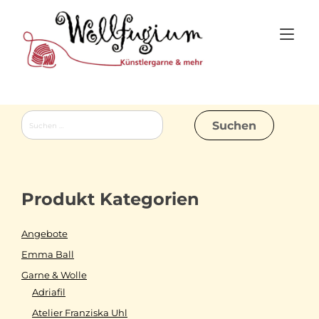
Skip
to
Tog
content
nav
Suchen
nach:
Produkt Kategorien
Angebote
Emma Ball
Garne & Wolle
Adriafil
Atelier Franziska Uhl