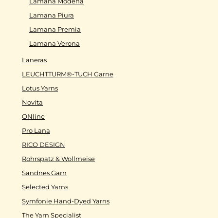
Lamana Modena
Lamana Piura
Lamana Premia
Lamana Verona
Laneras
LEUCHTTURM®-TUCH Garne
Lotus Yarns
Novita
ONline
Pro Lana
RICO DESIGN
Rohrspatz & Wollmeise
Sandnes Garn
Selected Yarns
Symfonie Hand-Dyed Yarns
The Yarn Specialist