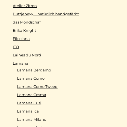
Atelier Zitron
Buttjebeyy ... natürlich handgefärbt
das Mondschaf
Erika Knight
Filcolana
ITO
Laines du Nord
Lamana
Lamana Bergamo
Lamana Como
Lamana Como Tweed
Lamana Cosma
Lamana Cusi
Lamana Ica
Lamana Milano