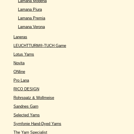
Lamana Modena
Lamana Piura
Lamana Premia
Lamana Verona
Laneras
LEUCHTTURM®-TUCH Garne
Lotus Yarns
Novita
ONline
Pro Lana
RICO DESIGN
Rohrspatz & Wollmeise
Sandnes Garn
Selected Yarns
Symfonie Hand-Dyed Yarns
The Yarn Specialist