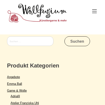
Skip
to
Tog
content
nav
Suchen
nach:
Produkt Kategorien
Angebote
Emma Ball
Garne & Wolle
Adriafil
Atelier Franziska Uhl