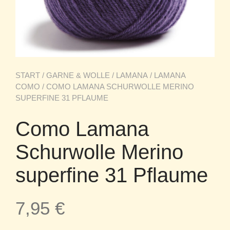
START
/
GARNE & WOLLE
/
LAMANA
/
LAMANA
COMO
/ COMO LAMANA SCHURWOLLE MERINO
SUPERFINE 31 PFLAUME
Como Lamana
Schurwolle Merino
superfine 31 Pflaume
7,95
€