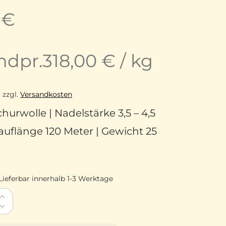
5
€
ndpr.
318,00
€
/
kg
.
zzgl.
Versandkosten
hurwolle | Nadelstärke 3,5 – 4,5
uflänge 120 Meter | Gewicht 25
Lieferbar innerhalb 1-3 Werktage
ana Schurwolle Merino superfine 44 Pfirsich Menge