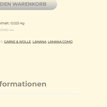
 DEN WARENKORB
thält: 0,025
kg
COMO-44
ES:
GARNE & WOLLE
,
LAMANA
,
LAMANA COMO
nformationen