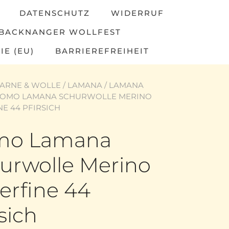
DATENSCHUTZ
WIDERRUF
BACKNANGER WOLLFEST
IE (EU)
BARRIEREFREIHEIT
ARNE & WOLLE
/
LAMANA
/
LAMANA
COMO LAMANA SCHURWOLLE MERINO
E 44 PFIRSICH
mo Lamana
urwolle Merino
erfine 44
sich