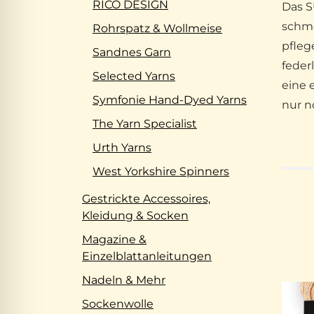
RICO DESIGN
Das S
schme
Rohrspatz & Wollmeise
pfleg
Sandnes Garn
feder
Selected Yarns
eine 
Symfonie Hand-Dyed Yarns
nur n
The Yarn Specialist
Urth Yarns
West Yorkshire Spinners
Gestrickte Accessoires,
Kleidung & Socken
Magazine &
Einzelblattanleitungen
Nadeln & Mehr
Sockenwolle