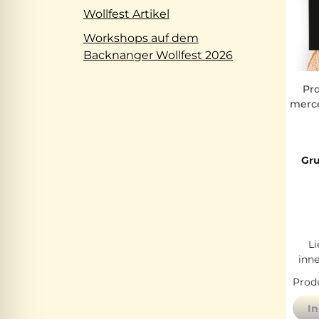
Wollfest Artikel
Workshops auf dem
Backnanger Wollfest 2026
Pr
merce
Gru
Li
inn
Produ
I