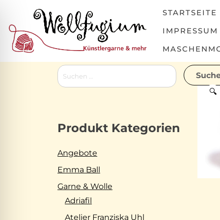
Skip
STARTSEITE
to
content
IMPRESSUM
MASCHENMOV
Suchen
nach:
🔍
Produkt Kategorien
Angebote
Emma Ball
Garne & Wolle
Adriafil
Atelier Franziska Uhl