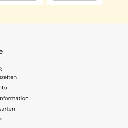
e
&
zeiten
nto
nformation
sarten
e