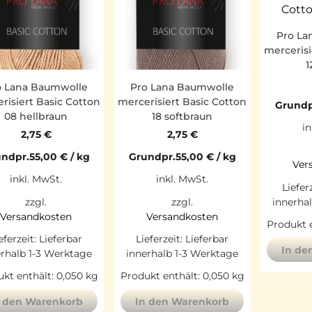
Pro La
mercerisi
1
o Lana Baumwolle
Pro Lana Baumwolle
risiert Basic Cotton
mercerisiert Basic Cotton
Grundp
08 hellbraun
18 softbraun
in
2,75
€
2,75
€
ndpr.
55,00
€
/
kg
Grundpr.
55,00
€
/
kg
Ver
inkl. MwSt.
inkl. MwSt.
Liefer
innerha
zzgl.
zzgl.
Versandkosten
Versandkosten
Produkt e
eferzeit:
Lieferbar
Lieferzeit:
Lieferbar
In de
erhalb 1-3 Werktage
innerhalb 1-3 Werktage
kt enthält: 0,050
kg
Produkt enthält: 0,050
kg
n den Warenkorb
In den Warenkorb