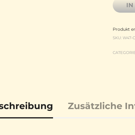
IN
Produkt en
SKU:
W47-
CATEGORI
schreibung
Zusätzliche I