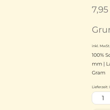
7,9
Gru
inkl. MwSt
100% Sc
mm | La
Gram
Lieferzeit:
Como Lam